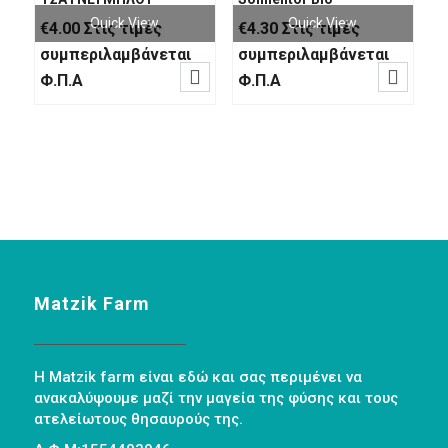
Quick View
Quick View
€
4.00
Στις τιμές
€
4.30
Στις τιμές
συμπεριλαμβάνεται
συμπεριλαμβάνεται


Φ.Π.Α
Φ.Π.Α
Matzik Farm
Η Matzik farm είναι εδώ και σας περιμένει να
ανακαλύψουμε μαζί την μαγεία της φύσης και τους
ατελείωτους θησαυρούς της.