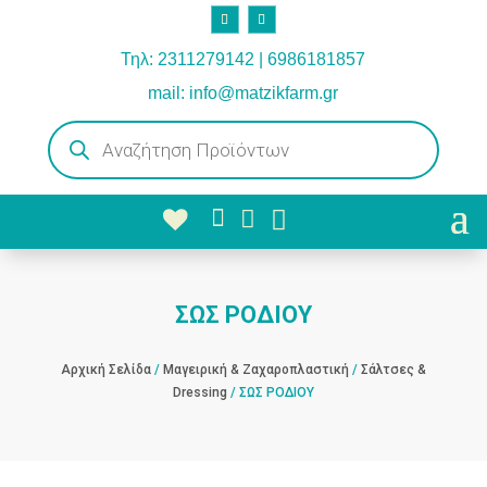
Τηλ: 2311279142 | 6986181857
mail: info@matzikfarm.gr
Products
search



ΣΩΣ ΡΟΔΙΟΥ
Αρχική Σελίδα
/
Μαγειρική & Ζαχαροπλαστική
/
Σάλτσες &
Dressing
/ ΣΩΣ ΡΟΔΙΟΥ