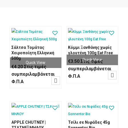
Σάλτσα Τομάτας
Κόμμι Ξανθάνης χωρίς
Χειροποίητη Ελληνική
γλουτένη 100g Eat Free
500g
Quick View
€
3.50
Στις τιμές
Quick View
€
4.20
Στις τιμές
συμπεριλαμβάνεται
συμπεριλαμβάνεται

Φ.Π.Α

Φ.Π.Α
APPLE CHUTNEY |
Τσίλι σε Νιφάδες 45g
ΤΣΑΤΝΕΪ ΜΗΛΟΥ
Sonnentor Bio