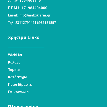
Α.Φ.Μ:1554403946
Γ.Ε.Μ.Η:171984404000
Email: info@matzikfarm.gr
Τηλ: 2311279142 | 6986181857
Χρήσιμα Links
WishList
Καλάθι
Ταμείο
Κατάστημα
Ποιοι Είμαστε
Επικοινωνία
Πληροφορίες