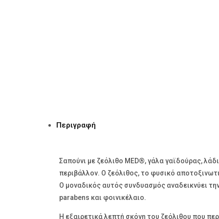
Περιγραφή
Σαπούνι με ζεόλιθο MED®, γάλα γαϊδούρας, λάδι
περιβάλλον. Ο ζεόλιθος, το φυσικό αποτοξινωτι
Ο μοναδικός αυτός συνδυασμός αναδεικνύει την
parabens και φοινικέλαιο.
Η εξαιρετικά λεπτή σκόνη του ζεόλιθου που περ