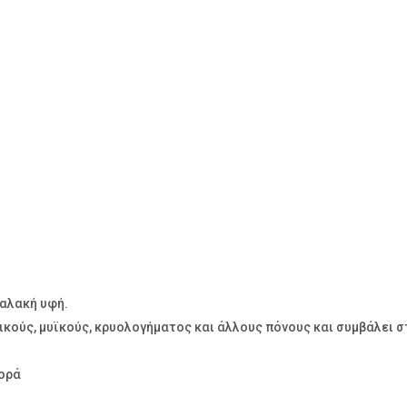
μαλακή υφή.
τικούς, μυϊκούς, κρυολογήματος και άλλους πόνους και συμβάλει 
φορά