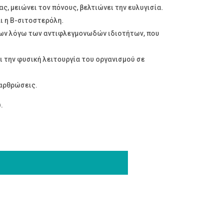
 μειώνει τον πόνους, βελτιώνει την ευλυγισία.
ι η Β-σιτοστερόλη.
εων λόγω των αντιφλεγμονωδών ιδιοτήτων, που
ι την φυσική λειτουργία του οργανισμού σε
 αρθρώσεις.
.