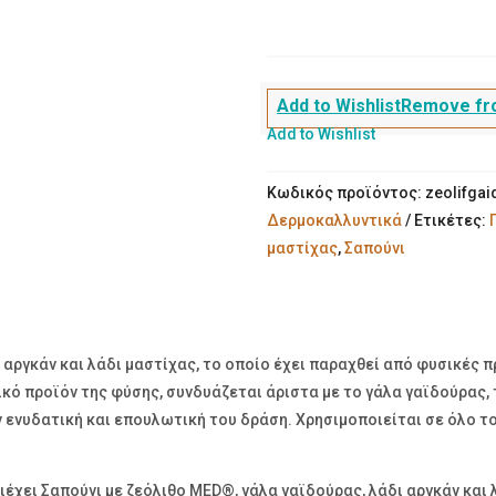
MED®,
γάλα
γαϊδούρας,
λάδι
Add to Wishlist
Remove fro
αργκάν
Add to Wishlist
και
λάδι
Κωδικός προϊόντος:
zeolifgai
μαστίχας
Δερμοκαλλυντικά
Ετικέτες:
–
μαστίχας
,
Σαπούνι
125
γραμμάρια
ποσότητα
 αργκάν και λάδι μαστίχας, το οποίο έχει παραχθεί από φυσικές 
κό προϊόν της φύσης, συνδυάζεται άριστα με το γάλα γαϊδούρας, τ
 ενυδατική και επουλωτική του δράση. Χρησιμοποιείται σε όλο το
ιέχει Σαπούνι με ζεόλιθο MED®, γάλα γαϊδούρας, λάδι αργκάν και 