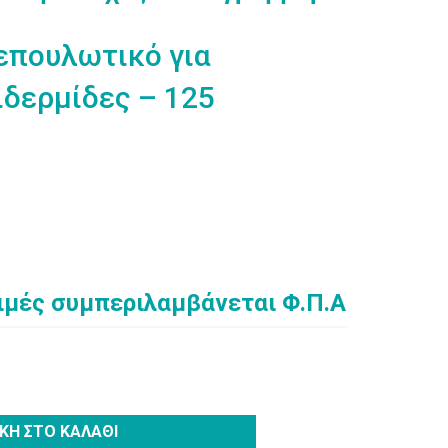
 επουλωτικό για
ιδερμίδες – 125
τιμές συμπεριλαμβάνεται Φ.Π.Α
υσα
ΚΗ ΣΤΟ ΚΑΛΆΘΙ