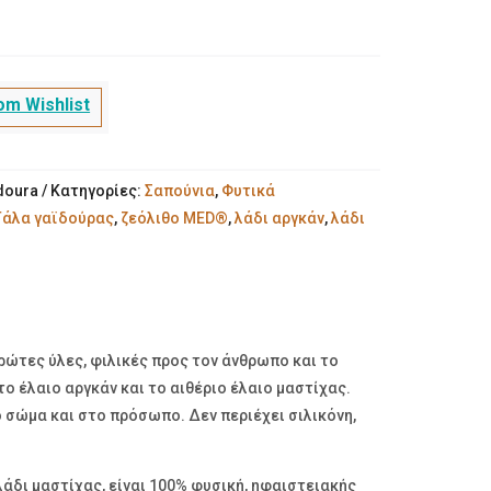
m Wishlist
doura
Κατηγορίες:
Σαπούνια
,
Φυτικά
Γάλα γαϊδούρας
,
ζεόλιθο MED®
,
λάδι αργκάν
,
λάδι
πρώτες ύλες, φιλικές προς τον άνθρωπο και το
ο έλαιο αργκάν και το αιθέριο έλαιο μαστίχας.
 σώμα και στο πρόσωπο. Δεν περιέχει σιλικόνη,
λάδι μαστίχας, είναι 100% φυσική, ηφαιστειακής