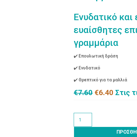
Ενυδατικό και
ευαίσθητες επ
γραμμάρια
✔️ Επουλωτική δράση
✔️ Ενυδατικό
✔️ Θρεπτικό για τα μαλλιά
Original
Η
€
7.60
€
6.40
Στις 
price
τρέχο
was:
τιμή
€7.60.
είναι:
Σαπούνι
€6.40.
με
ζεόλιθο
ΠΡΟΣΘΉ