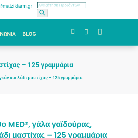
Products
o@matzikfarm.gr
search



ΙΝΩΝΙΑ
BLOG
αστίχας – 125 γραμμάρια
γκάν και λάδι μαστίχας – 125 γραμμάρια
θο MED®, γάλα γαϊδούρας,
λάδι μαστίχας – 125 γραμμάρια