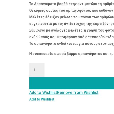
To Αρπαγόφυτο βοηθά στην αντιμετώπιση αρθρίτι
Οι κύριες ουσίες του αρπαγόφυτου, που ευθύνοντ
Μελέτες έδειξαν μείωση του πόνου των αρθρώσε
συγκρίνονται με τις αντίστοιχες της κορτιζόνης
Σύμφωνα με ανάλογες μελέτες, η χρήση του φυτού
ανθρώπους που υποφέρουν από οστεοαρθρίτιδα
Το αρπαγόφυτο ενδείκνυται για πόνους στον αυχ
Η συσκευασία αφορά βάμμα αρπαγόφυτου και εμπ
ΑΡΠΑΓΟΦΥΤΟ
ΒΑΜΜΑΤΑ
30ML
ποσότητα
Add to Wishlist
Remove from Wishlist
Add to Wishlist