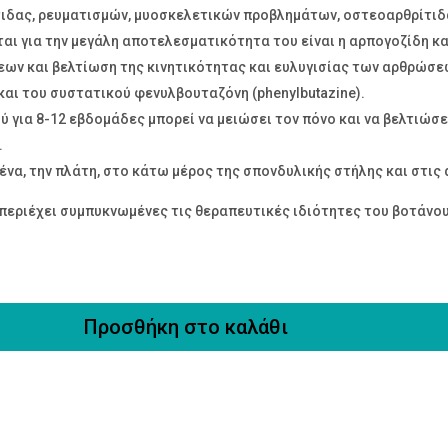
δας, ρευματισμών, μυοσκελετικών προβλημάτων, οστεοαρθρίτιδας,
αι για την μεγάλη αποτελεσματικότητα του είναι η αρπογοζίδη κα
ων και βελτίωση της κινητικότητας και ευλυγισίας των αρθρώσ
 και του συστατικού φενυλβουταζόνη (phenylbutazine).
 για 8-12 εβδομάδες μπορεί να μειώσει τον πόνο και να βελτιώσε
.
ένα, την πλάτη, στο κάτω μέρος της σπονδυλικής στήλης και στις
εριέχει συμπυκνωμένες τις θεραπευτικές ιδιότητες του βοτάνου
Προσθήκη στο καλάθι