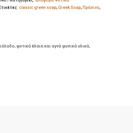
ΙΝΟ
Κατηγορίες:
Διάφορα Φυτικά
Ετικέτες:
classic green soap
,
Greek Soap
,
Πράσινο
,
όλαδο, φυτικά έλαια και αγνά φυσικά υλικά,