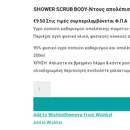
SHOWER SCRUB BODY-Nτους απολέπισ
€
9.50
Στις τιμές συμπεριλαμβάνεται Φ.Π.Α
Yγρό σαπούνι καθαρισμού-απολέπισης σώματος-S
Περιέχει αγνά φυσικά υλικά, φυσικούς κόκκους απ
95% φυσικό υγρό σαπούνι καθαρισμού και απολέ
200ml
ΧΡΗΣΗ: Απλώστε σε βρεγμένο δέρμα & κάντε μασάζ
ολοκληρωμένη περιποίηση συνδυάστε γαλάκτωμα
SHOWER
SCRUB
BODY-
Nτους
Add to Wishlist
Remove from Wishlist
απολέπισης
200ml
Add to Wishlist