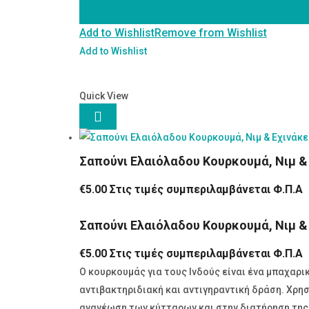
100
Add to Wishlist
Remove from Wishlist
gr
ποσότητα
Add to Wishlist
Quick View

Σαπούνι Ελαιόλαδου Κουρκουμά, Νιμ &
€
5.00
Στις τιμές συμπεριλαμβάνεται Φ.Π.Α
Σαπούνι Ελαιόλαδου Κουρκουμά, Νιμ &
€
5.00
Στις τιμές συμπεριλαμβάνεται Φ.Π.Α
Ο κουρκουμάς για τους Ινδούς είναι ένα μπαχαρ
αντιβακτηριδιακή και αντιγηραντική δράση. Χρησ
ανανέωση των κύτταρων και στην διατήρηση της