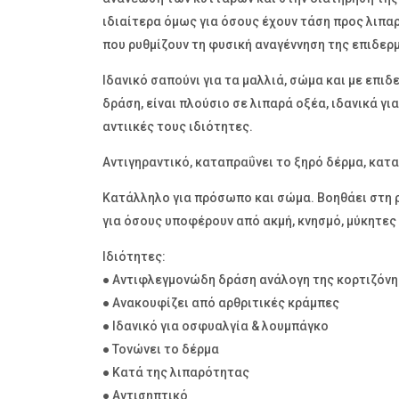
ιδιαίτερα όμως για όσους έχουν τάση προς λιπαρ
που ρυθμίζουν τη φυσική αναγέννηση της επιδερμ
Ιδανικό σαπούνι για τα μαλλιά, σώμα και με επι
δράση, είναι πλούσιο σε λιπαρά οξέα, ιδανικά γ
αντιικές τους ιδιότητες.
Αντιγηραντικό, καταπραΰνει το ξηρό δέρμα, κατα
Κατάλληλο για πρόσωπο και σώμα. Βοηθάει στη ρ
για όσους υποφέρουν από ακμή, κνησμό, μύκητες
Ιδιότητες:
● Αντιφλεγμονώδη δράση ανάλογη της κορτιζόνη
● Ανακουφίζει από αρθριτικές κράμπες
● Ιδανικό για οσφυαλγία & λουμπάγκο
● Τονώνει το δέρμα
● Κατά της λιπαρότητας
● Αντισηπτικό