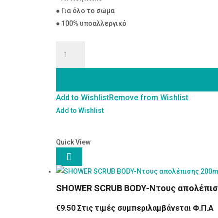
● Για όλο το σώμα
● 100% υποαλλεργικό
Σαπούνι
Ελαιόλαδου
Κουρκουμά,
Νιμ
Add to Wishlist
Remove from Wishlist
&
Εχινάκεια
Add to Wishlist
ποσότητα
Quick View

SHOWER SCRUB BODY-Nτους απολέπισ
€
9.50
Στις τιμές συμπεριλαμβάνεται Φ.Π.Α