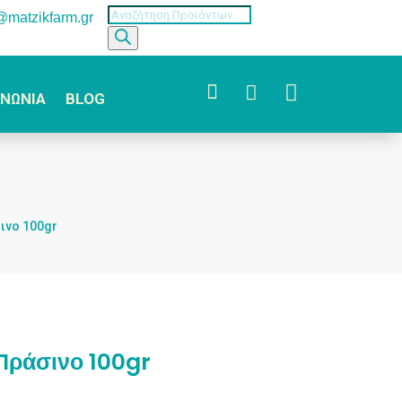
Products
o@matzikfarm.gr
search



ΙΝΩΝΙΑ
BLOG
ινο 100gr
Πράσινο 100gr