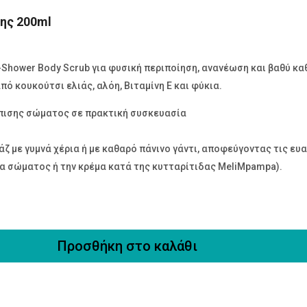
ης 200ml
hower Body Scrub για φυσική περιποίηση, ανανέωση και βαθύ κα
ό κουκούτσι ελιάς, αλόη, Βιταμίνη Ε και φύκια.
πισης σώματος σε πρακτική συσκευασία
 με γυμνά χέρια ή με καθαρό πάνινο γάντι, αποφεύγοντας τις ευα
 σώματος ή την κρέμα κατά της κυτταρίτιδας MeliMpampa).
Προσθήκη στο καλάθι