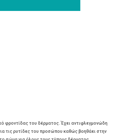
τικό φροντίδας του δέρματος. Έχει αντιφλεγμονώδη
 για τις ρυτίδες του προσώπου καθώς βοηθάει στην
το σώμα για όλους τους τύπους δέρματος,