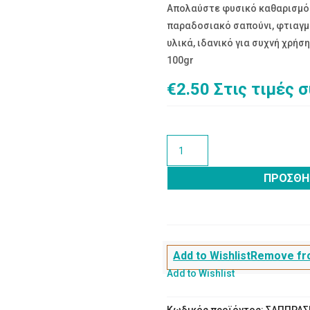
Απολαύστε φυσικό καθαρισμό 
παραδοσιακό σαπούνι, φτιαγμέ
υλικά, ιδανικό για συχνή χρήσ
100gr
€
2.50
Στις τιμές 
Σαπούνι
Φυσικό
Πράσινο
ΠΡΟΣΘΉ
100gr
ποσότητα
Add to Wishlist
Remove fro
Add to Wishlist