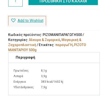
ΠΡΟΣΘΉΚΗ ΣΤΟ ΚΑΛΆΘΙ
ΜΑΝΙΤΑΡΙΟΥ
500g
παραγωΓΗ
ποσότητα
Add to Wishlist
Κωδικός προϊόντος:
ΡΙΖΟΜΑΝΙΠΑΡΑΓΩΓΗ500
Κατηγορίες:
Άλευρα & Ζυμαρικά
,
Μαγειρική &
Ζαχαροπλαστική
Ετικέτες:
παραγωΓΗ
,
ΡΙΖΟΤΟ
ΜΑΝΙΤΑΡΙΟΥ 500g
Περιγραφή
Πρωτεΐνες
8,1g
Λιπαρά
3,9g
Ενέργεια
383 kcal/1602 kj
Υδατάνθρακες
7,9g