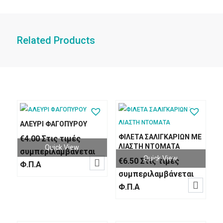
Related Products
ΑΛΕΥΡΙ ΦΑΓΟΠΥΡΟΥ
ΦΙΛΕΤΑ ΣΑΛΙΓΚΑΡΙΩΝ ΜΕ
€
4.00
Στις τιμές
ΛΙΑΣΤΗ ΝΤΟΜΑΤΑ
Quick View
συμπεριλαμβάνεται
Quick View
€
6.50
Στις τιμές

Φ.Π.Α
συμπεριλαμβάνεται

Φ.Π.Α