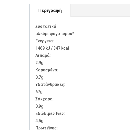
Περιγραφή
Συστατικά
αλεύρι φαγόπυρου*
Ενέργεια:
1469 kJ / 347 kcal
Λιπαρά:
2,9g
Kορεσμένα:
0,7g
Υδατάνθρακες:
67g
Σάκχαρα:
0,9g
Εδώδιμες Ίνες:
4,5g
Πρωτεΐνες: