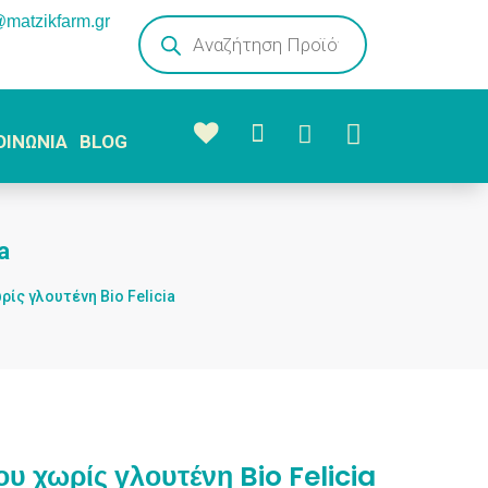
@matzikfarm.gr
Products
search



ΟΙΝΩΝΙΑ
BLOG
a
ίς γλουτένη Bio Felicia
 χωρίς γλουτένη Bio Felicia