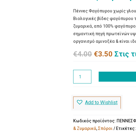
Πέννες Φαγόπυρου χωρίς γλουτ
Βιολογικές βίδες φαγόπυρου τ
ζυμαρικά, από 100% φαγόπυρο,
σημαντική πηγή πρωτεϊνών υψη
οργανισμό αμινοξέα & είναι ι
Original
Η
€
4.00
€
3.50
Στις 
price
τρέχο
was:
τιμή
Πέννες
€4.00.
είναι:
Φαγόπυρου
€3.50.
χωρίς
γλουτένη
Add to Wishlist
Bio
Felicia
ποσότητα
Κωδικός προϊόντος:
ΠΕΝΝΕΣ
& Ζυμαρικά
,
Σπόροι
Ετικέτες