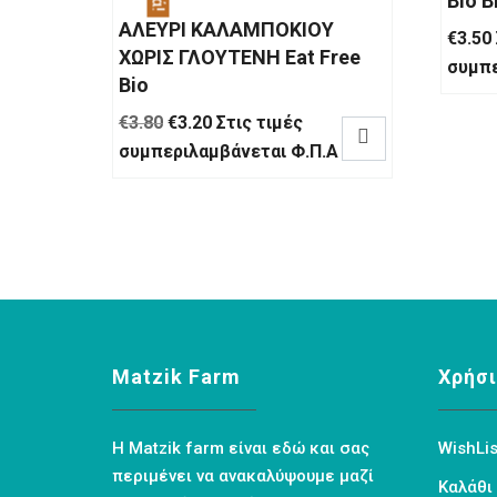
Bio 
ΑΛΕΥΡΙ ΚΑΛΑΜΠΟΚΙΟΥ
€
3.50
ΧΩΡΙΣ ΓΛΟΥΤΕΝΗ Eat Free
συμπε
Bio
Original
Η
€
3.80
€
3.20
Στις τιμές

price
τρέχουσα
συμπεριλαμβάνεται Φ.Π.Α
was:
τιμή
€3.80.
είναι:
€3.20.
Matzik Farm
Χρήσι
Η Matzik farm είναι εδώ και σας
WishLis
περιμένει να ανακαλύψουμε μαζί
Καλάθι