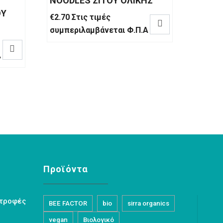
NOODLES ΣΙΤΟΥ ΟΛΙΚΗΣ
ΟΥ
€
2.70
Στις τιμές

συμπεριλαμβάνεται Φ.Π.Α

Α
Προϊόντα
στροφές
BEE FACTOR
bio
sirra organics
vegan
Βιολογικό