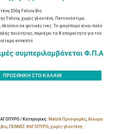
ένη 250g Felicia Bio
ης Felicia, χωρίς γλουτένη. Πεντανόστιμα
 πλούσια σε φυτικές ίνες. Το φαγόπυρο είναι πολύ
λής ποιότητας, περιέχει τα 8 απαραίτητα για τον
διαίτερα εύπεπτο
τιμές συμπεριλαμβάνεται Φ.Π.Α
υσα
ΠΡΟΣΘΉΚΗ ΣΤΟ ΚΑΛΆΘΙ
ΦΑΓΟΠΥΡΟ
Κατηγορίες:
Matzik Προσφορές
,
Άλευρα
:
βιο
,
ΠΕΝΝΕΣ ΦΑΓΟΠΥΡΟ
,
χωρίς γλουτένη