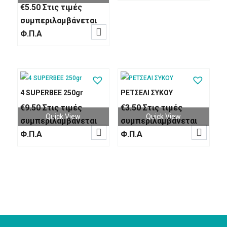
€
5.50
Στις τιμές
συμπεριλαμβάνεται

Φ.Π.Α
4 SUPERΒΕΕ 250gr
ΡΕΤΣΕΛΙ ΣΥΚΟΥ
€
9.50
Στις τιμές
€
3.50
Στις τιμές
Quick View
Quick View
συμπεριλαμβάνεται
συμπεριλαμβάνεται


Φ.Π.Α
Φ.Π.Α