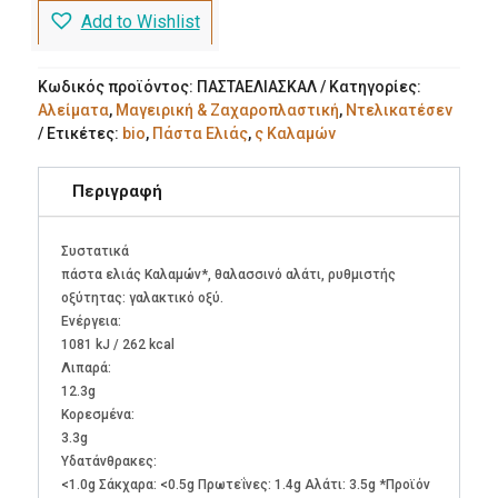
Εκλεκτή
Add to Wishlist
Κουζίνα
Bio
ποσότητα
Κωδικός προϊόντος:
ΠΑΣΤΑΕΛΙΑΣΚΑΛ
Κατηγορίες:
Αλείματα
,
Μαγειρική & Ζαχαροπλαστική
,
Ντελικατέσεν
Ετικέτες:
bio
,
Πάστα Ελιάς
,
ς Καλαμών
Περιγραφή
Συστατικά
πάστα ελιάς Καλαμών*, θαλασσινό αλάτι, ρυθμιστής
οξύτητας: γαλακτικό οξύ.
Ενέργεια:
1081 kJ / 262 kcal
Λιπαρά:
12.3g
Kορεσμένα:
3.3g
Υδατάνθρακες:
<1.0g Σάκχαρα: <0.5g Πρωτεΐνες: 1.4g Αλάτι: 3.5g *Προϊόν