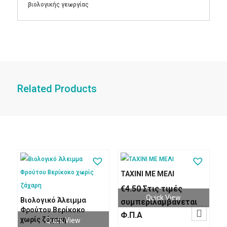
βιολογικής γεωργίας
Related Products
ΤΑΧΙΝΙ ΜΕ ΜΕΛΙ
€
4.50
Στις τιμές
Quick View
Βιολογικό Άλειμμα
συμπεριλαμβάνεται
Φρούτου Βερίκοκο

Φ.Π.Α
χωρίς ζάχαρη
Quick View