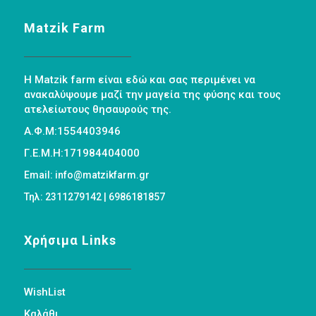
Matzik Farm
Η Matzik farm είναι εδώ και σας περιμένει να
ανακαλύψουμε μαζί την μαγεία της φύσης και τους
ατελείωτους θησαυρούς της.
Α.Φ.Μ:1554403946
Γ.Ε.Μ.Η:171984404000
Email: info@matzikfarm.gr
Τηλ: 2311279142 | 6986181857
Χρήσιμα Links
WishList
Καλάθι