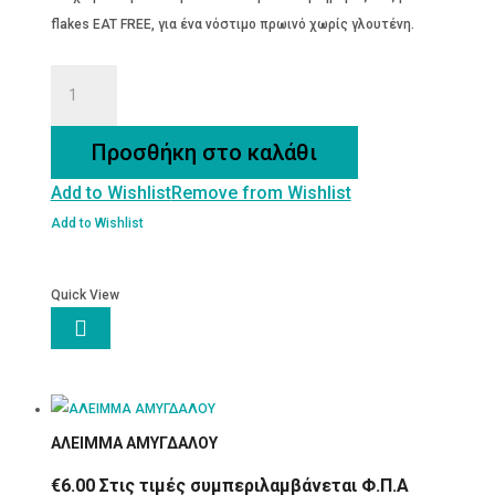
flakes EAT FREE, για ένα νόστιμο πρωινό χωρίς γλουτένη.
Corn
Flakes
Eat
Προσθήκη στο καλάθι
Free
Add to Wishlist
Remove from Wishlist
Χ/
ΓΛ
Add to Wishlist
ποσότητα
Quick View

ΑΛΕΙΜΜΑ ΑΜΥΓΔΑΛΟΥ
€
6.00
Στις τιμές συμπεριλαμβάνεται Φ.Π.Α