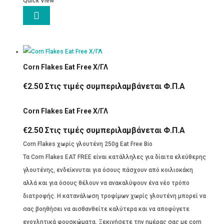
Quick View

Corn Flakes Eat Free Χ/ΓΛ
€
2.50
Στις τιμές συμπεριλαμβάνεται Φ.Π.Α
Corn Flakes Eat Free Χ/ΓΛ
€
2.50
Στις τιμές συμπεριλαμβάνεται Φ.Π.Α
Corn Flakes χωρίς γλουτένη 250g Eat Free Bio
Τα Corn Flakes EAT FREE είναι κατάλληλες για δίαιτα ελεύθερης
γλουτένης, ενδείκνυται για όσους πάσχουν από κοιλιοκάκη
αλλά και για όσους θέλουν να ανακαλύψουν ένα νέο τρόπο
διατροφής. Η κατανάλωση τροφίμων χωρίς γλουτένη μπορεί να
σας βοηθήσει να αισθανθείτε καλύτερα και να αποφύγετε
ενοχλητικά φουσκώματα. Ξεκινήσετε την ημέρας σας με corn