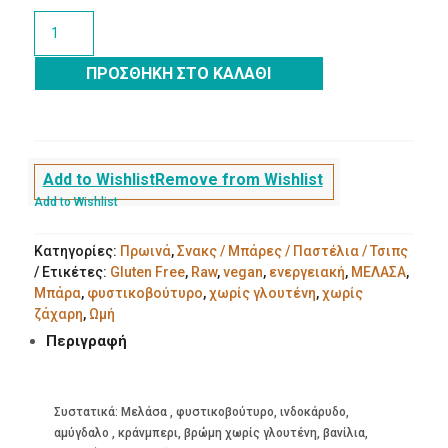
Ωμή
ενεργειακή
μπάρα
ΠΡΟΣΘΉΚΗ ΣΤΟ ΚΑΛΆΘΙ
με
μελάσα
και
φυστικοβούτυρο
ποσότητα
Add to Wishlist
Remove from Wishlist
Add to Wishlist
Κατηγορίες:
Πρωινά
,
Σνακς / Μπάρες / Παστέλια / Τσιπς
Ετικέτες:
Gluten Free
,
Raw
,
vegan
,
ενεργειακή
,
ΜΕΛΑΣΑ
,
Μπάρα
,
φυστικοβούτυρο
,
χωρίς γλουτένη
,
χωρίς
ζάχαρη
,
Ωμή
Περιγραφή
Συστατικά: Μελάσα , φυστικοβούτυρο, ινδοκάρυδο,
αμύγδαλο , κράνμπερι, βρώμη χωρίς γλουτένη, βανίλια,