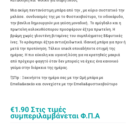
Κατάλληλη και Φιλικό για διαβητικούς
Μια ακόμη πεντανόστιμη μπάρα από την , με κύριο συστατικό την
μελάσα . συνδυασμός της με το Φυστικοβούτυρο, το ινδοκάρυδο,
την βανίλια δημιουργούν μια γεύση μοναδική . Το αμύγδαλο και η
πρωτεΐνη κολοκυθόσπορου προσφέρουν έξτρα πρωτεΐνη. Η
βρώμη χωρίς γλουτένη βιταμίνες του συμπλέγματος B&φυτικές
ίνες. Το κράνμπερι έξτρα αντιοξειδωτικά. Ιδανική μπάρα για πριν ή
μετά την προπόνηση. Τέλειο snack οποιαδήποτε στιγμή της
ημέρας. Η πιο εύκολη και υγιεινή λύση για να κρατηθείς μακριά
από πρόχειρο φαγητό όταν δεν μπορείς να έχεις ένα κανονικό
γεύμα στην διάρκεια της ημέρας.
🥰Tip : Ξεκινήστε την ημέρα σας με την Ωμή μπάρα με
Emelia&κακάο και συνεχίστε με την Emelia&φυστικοβούτυρο
€
1.90
Στις τιμές
συμπεριλαμβάνεται Φ.Π.Α