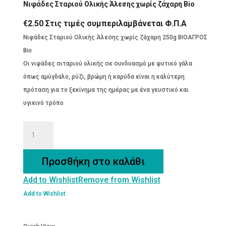
Νιφάδες Σταριού Ολικής Άλεσης χωρίς ζάχαρη Bio
€
2.50
Στις τιμές συμπεριλαμβάνεται Φ.Π.Α
Νιφάδες Σταριού Ολικής Άλεσης χωρίς ζάχαρη 250g ΒΙΟΑΓΡΟΣ
Bio
Οι νιφάδες σιταριού ολικής σε συνδυασμό με φυτικό γάλα
όπως αμύγδαλο, ρύζι, βρώμη ή καρύδα είναι η καλύτερη
πρόταση για το ξεκίνημα της ημέρας με ένα γευστικό και
υγιεινό τρόπο
Νιφάδες
Σταριού
Ολικής
Προσθήκη στο καλάθι
Άλεσης
Add to Wishlist
Remove from Wishlist
χωρίς
ζάχαρη
Add to Wishlist
Bio
ποσότητα