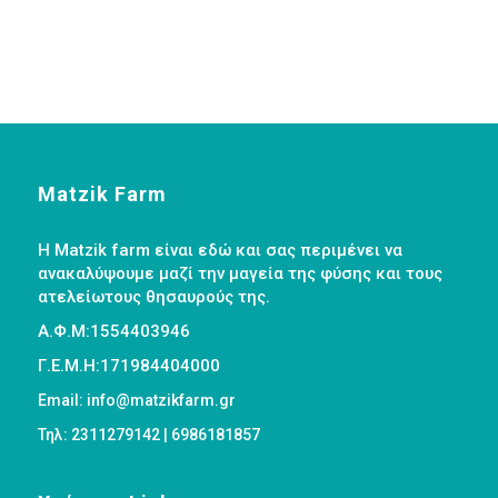
Matzik Farm
Η Matzik farm είναι εδώ και σας περιμένει να
ανακαλύψουμε μαζί την μαγεία της φύσης και τους
ατελείωτους θησαυρούς της.
Α.Φ.Μ:1554403946
Γ.Ε.Μ.Η:171984404000
Email: info@matzikfarm.gr
Τηλ: 2311279142 | 6986181857