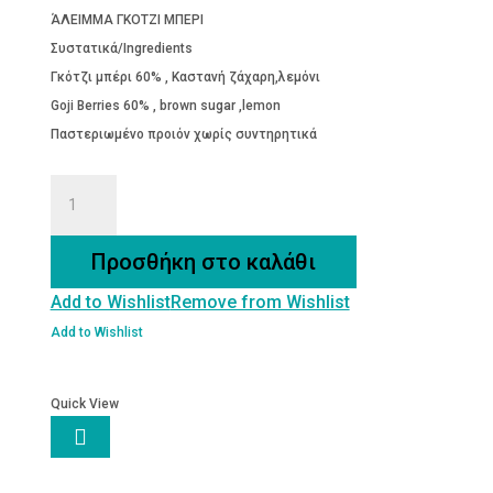
ΆΛΕΙΜΜΑ ΓΚΟΤΖΙ ΜΠΕΡΙ
Συστατικά/Ingredients
Γκότζι μπέρι 60% , Καστανή ζάχαρη,λεμόνι
Goji Berries 60% , brown sugar ,lemon
Παστεριωμένο προιόν χωρίς συντηρητικά
Άλειμμα
Goji
Berry
Προσθήκη στο καλάθι
ποσότητα
Add to Wishlist
Remove from Wishlist
Add to Wishlist
Quick View
