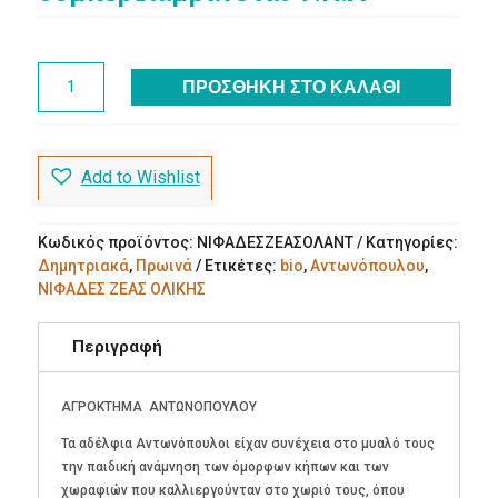
ΝΙΦΑΔΕΣ
ΠΡΟΣΘΉΚΗ ΣΤΟ ΚΑΛΆΘΙ
ΖΕΑΣ
ΟΛΙΚΗΣ
bio
(400g)
Add to Wishlist
Αγρόκτημα
Αντωνόπουλου
ποσότητα
Κωδικός προϊόντος:
ΝΙΦΑΔΕΣΖΕΑΣΟΛΑΝΤ
Κατηγορίες:
Δημητριακά
,
Πρωινά
Ετικέτες:
bio
,
Αντωνόπουλου
,
ΝΙΦΑΔΕΣ ΖΕΑΣ ΟΛΙΚΗΣ
Περιγραφή
ΑΓΡΟΚΤΗΜΑ ΑΝΤΩΝΟΠΟΥΛΟΥ
Τα αδέλφια Αντωνόπουλοι είχαν συνέχεια στο μυαλό τους
την παιδική ανάμνηση των όμορφων κήπων και των
χωραφιών που καλλιεργούνταν στο χωριό τους, όπου