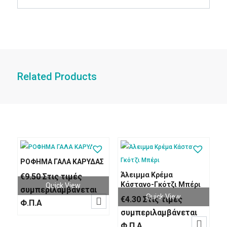
Related Products
ΡΟΦΗΜΑ ΓΑΛΑ ΚΑΡΥΔΑΣ
Άλειμμα Κρέμα
€
9.50
Στις τιμές
Κάστανο-Γκότζι Μπέρι
Quick View
συμπεριλαμβάνεται
Quick View
€
4.30
Στις τιμές

Φ.Π.Α
συμπεριλαμβάνεται

Φ.Π.Α