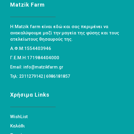
Matzik Farm
Η Matzik farm είναι εδώ και σας περιμένει να
ανακαλύψουμε μαζί την μαγεία της φύσης και τους
ατελείωτους θησαυρούς της.
Α.Φ.Μ:1554403946
Γ.Ε.Μ.Η:171984404000
Email: info@matzikfarm.gr
Τηλ: 2311279142 | 6986181857
Χρήσιμα Links
WishList
Καλάθι