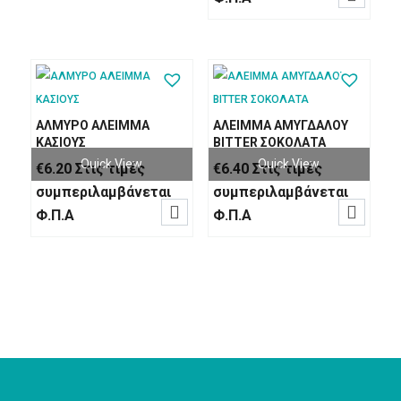
ΑΛΜΥΡΟ ΑΛΕΙΜΜΑ
ΑΛΕΙΜΜΑ ΑΜΥΓΔΑΛΟΥ
ΚΑΣΙΟΥΣ
BITTER ΣΟΚΟΛΑΤΑ
Quick View
Quick View
€
6.20
Στις τιμές
€
6.40
Στις τιμές
συμπεριλαμβάνεται
συμπεριλαμβάνεται


Φ.Π.Α
Φ.Π.Α