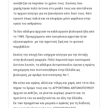
συνήθιζαν να περνάνε το χρόνο τους. Εικόνες που
χαράχτηκαν πολύ έντονα στο μυαλό τους και αποτέλεσε
το αρχικό κίνητρο για να ξεκινήσουν κάτι δικό τους. Κάτι
υγιεινό όπως παλιά και να επιφέρει μόνο ωφέλεια στην
υγεία του ανθρώπου.
Τα δύο αδέλφια άρχισαν να καλλιεργούν βιολογικά ήδη από
το 1985. Προερχόμενοι από οικογένεια αγροτών ήταν
εξοικειωμένοι με την αγροτική ζωή και το φυσικό
περιβάλλον.
Εκείνη την εποχή δεν υπήρχαν κίνητρα για την ένταξη
στην βιολογική γεωργία. Πολύ περισσότερο οικονομικά.
Ωστόσο λοιπόν, τα αδέλφια Αντωνόπουλοι έγιναν η πρώτη
επιχείρηση που πιστοποιήθηκε στην Ελλάδα ως
βιολογική, με αριθμό πιστοποίησης Νο 1.
Με κόπο και αγώνα, αλλά και τόλμη και χαρά, από τότε όλα
πήραν το δρόμο τους και το ΑΓΡΟΚΤΗΜΑ ΑΝΤΩΝΟΠΟΥΛΟΥ
άρχισε να ανθίζει, να γίνεται ευρέως γνωστό και τα
προϊόντα του να αναζητούνται σε όλη την Ελλάδα .
Εκ των πραγμάτων και μοιραία ο αγώνας για τη διάδοση