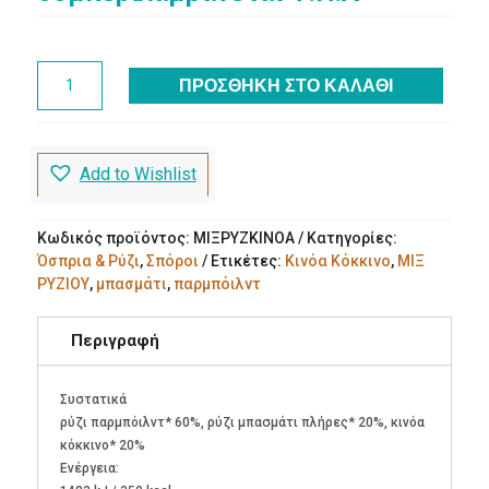
was:
τιμή
€3.40.
είναι:
€2.90.
Μιξ
ΠΡΟΣΘΉΚΗ ΣΤΟ ΚΑΛΆΘΙ
Ρυζιών
(Παρμπόιλντ
-
Μπασμάτι
Add to Wishlist
Πλήρες
-
Κινόα
Κωδικός προϊόντος:
ΜΙΞΡΥΖΚΙΝΟΑ
Κατηγορίες:
Κόκκινο)
Όσπρια & Ρύζι
,
Σπόροι
Ετικέτες:
Κινόα Κόκκινο
,
ΜΙΞ
Βio
ΡΥΖΙΟΥ
,
μπασμάτι
,
παρμπόιλντ
ποσότητα
Περιγραφή
Συστατικά
ρύζι παρμπόιλντ* 60%, ρύζι μπασμάτι πλήρες* 20%, κινόα
κόκκινο* 20%
Ενέργεια: