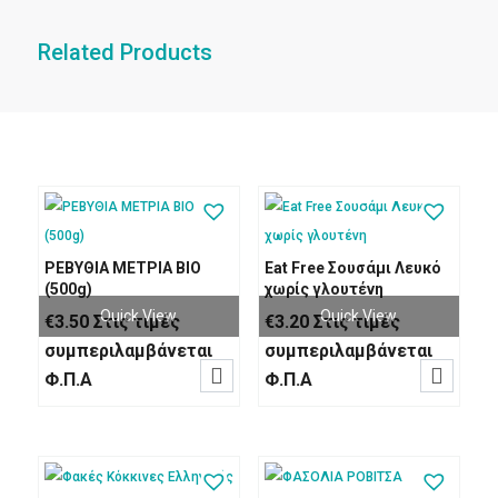
Related Products
ΡΕΒΥΘΙΑ ΜΕΤΡΙΑ BIO
Eat Free Σουσάμι Λευκό
(500g)
χωρίς γλουτένη
Quick View
Quick View
€
3.50
Στις τιμές
€
3.20
Στις τιμές
συμπεριλαμβάνεται
συμπεριλαμβάνεται


Φ.Π.Α
Φ.Π.Α