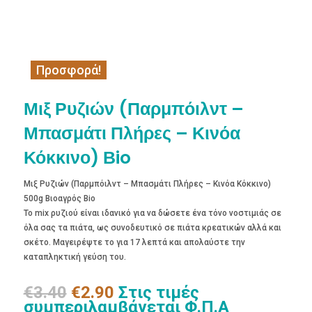
Προσφορά!
Μιξ Ρυζιών (Παρμπόιλντ –
Μπασμάτι Πλήρες – Κινόα
Κόκκινο) Βio
Μιξ Ρυζιών (Παρμπόιλντ – Μπασμάτι Πλήρες – Κινόα Κόκκινο)
500g Βιοαγρός Bio
Το mix ρυζιού είναι ιδανικό για να δώσετε ένα τόνο νοστιμιάς σε
όλα σας τα πιάτα, ως συνοδευτικό σε πιάτα κρεατικών αλλά και
σκέτο. Μαγειρέψτε το για 17 λεπτά και απολαύστε την
καταπληκτική γεύση του.
Original
Η
€
3.40
€
2.90
Στις τιμές
price
τρέχουσα
συμπεριλαμβάνεται Φ.Π.Α