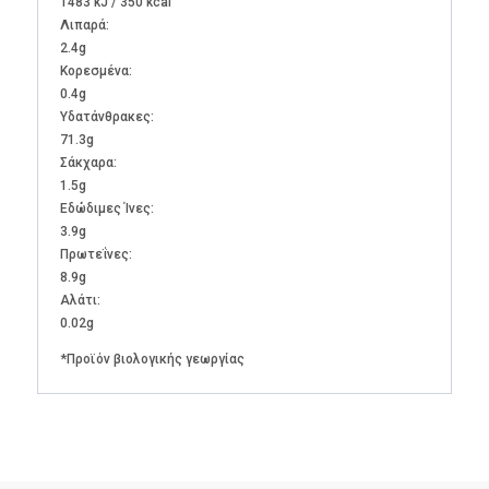
1483 kJ / 350 kcal
Λιπαρά:
2.4g
Kορεσμένα:
0.4g
Υδατάνθρακες:
71.3g
Σάκχαρα:
1.5g
Εδώδιμες Ίνες:
3.9g
Πρωτεΐνες:
8.9g
Αλάτι:
0.02g
*Προϊόν βιολογικής γεωργίας