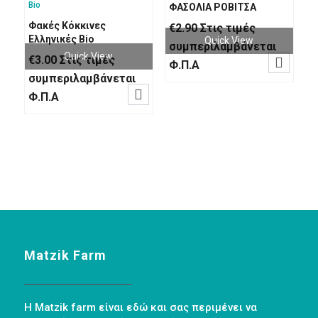
ΦΑΣΟΛΙΑ ΡΟΒΙΤΣΑ
Φακές Κόκκινες
€
2.90
Στις τιμές
Ελληνικές Bio
Quick View
συμπεριλαμβάνεται
Quick View
€
3.00
Στις τιμές

Φ.Π.Α
συμπεριλαμβάνεται

Φ.Π.Α
Matzik Farm
Η Matzik farm είναι εδώ και σας περιμένει να