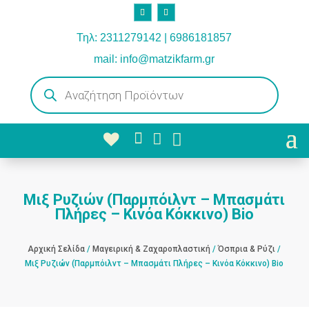
Τηλ: 2311279142 | 6986181857
mail: info@matzikfarm.gr
Products
search



Μιξ Ρυζιών (Παρμπόιλντ – Μπασμάτι
Πλήρες – Κινόα Κόκκινο) Βio
Αρχική Σελίδα
/
Μαγειρική & Ζαχαροπλαστική
/
Όσπρια & Ρύζι
/
Μιξ Ρυζιών (Παρμπόιλντ – Μπασμάτι Πλήρες – Κινόα Κόκκινο) Βio