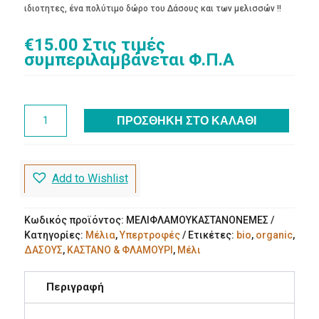
ιδιοτητες, ένα πολύτιμο δώρο του Δάσους και των μελισσών !!
€
15.00
Στις τιμές
συμπεριλαμβάνεται Φ.Π.Α
Μέλι
ΠΡΟΣΘΉΚΗ ΣΤΟ ΚΑΛΆΘΙ
Δάσους
Φλαμούρι
&
Κάστανο
Add to Wishlist
Nemes
ποσότητα
Κωδικός προϊόντος:
ΜΕΛΙΦΛΑΜΟΥΚΑΣΤΑΝΟΝΕΜΕΣ
Κατηγορίες:
Μέλια
,
Υπερτροφές
Ετικέτες:
bio
,
organic
,
ΔΑΣΟΥΣ
,
ΚΑΣΤΑΝΟ & ΦΛΑΜΟΥΡΙ
,
Μέλι
Περιγραφή