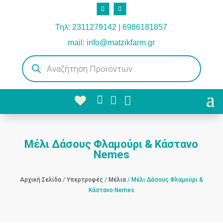
Τηλ: 2311279142 | 6986181857
mail: info@matzikfarm.gr
Products
search



Μέλι Δάσους Φλαμούρι & Κάστανο
Nemes
Αρχική Σελίδα
/
Υπερτροφές
/
Μέλια
/ Μέλι Δάσους Φλαμούρι &
Κάστανο Nemes