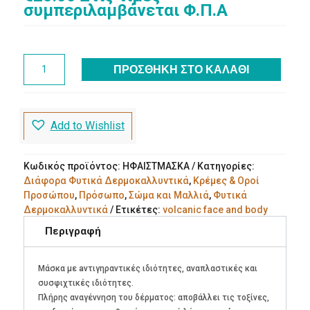
συμπεριλαμβάνεται Φ.Π.Α
Μάσκα
ΠΡΟΣΘΉΚΗ ΣΤΟ ΚΑΛΆΘΙ
Προσώπου
και
Σώματος
από
Add to Wishlist
Ηφαιστειακή
λάβα
Νισύρου
Κωδικός προϊόντος:
ΗΦΑΙΣΤΜΑΣΚΑ
Κατηγορίες:
ποσότητα
Διάφορα Φυτικά Δερμοκαλλυντικά
,
Κρέμες & Οροί
Προσώπου
,
Πρόσωπο
,
Σώμα και Μαλλιά
,
Φυτικά
Δερμοκαλλυντικά
Ετικέτες:
volcanic face and body
mask
,
ακμή
,
έκζεμα
,
έρπης
,
ηφαιστειακή μάσκα
,
ουλές
,
Περιγραφή
πόροι
,
πρόσωπο
,
ραγάδες
,
Ρυτίδες
,
σμίγματα
,
σώμα
,
ψωρίαση
Μάσκα με aντιγηραντικές ιδιότητες, αναπλαστικές και
συσφιχτικές ιδιότητες.
Πλήρης αναγέννηση του δέρματος: αποβάλλει τις τοξίνες,