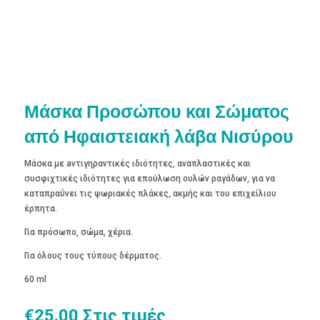
Μάσκα Προσώπου και Σώματος
από Ηφαιστειακή λάβα Νισύρου
Μάσκα με aντιγηραντικές ιδιότητες, αναπλαστικές και
συσφιχτικές ιδιότητες για επούλωση ουλών ραγάδων, για να
καταπραΰνει τις ψωριακές πλάκες, ακμής και του επιχείλιου
έρπητα.
Για πρόσωπο, σώμα, χέρια.
Για όλους τους τύπους δέρματος.
60 ml
€
25.00
Στις τιμές