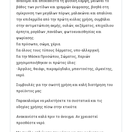
αναδομεί και αποκαθιστά τη φυσική λάμψη, μειώνει το
βάθος των ρυτίδων και γραμμών έκφρασης, βοηθά στη
σμίκρυνση των μεγάλων πόρων, μαλακώνει και απαλύνει
την επιδερμίδα από την πρώτη κιόλας χρήση, συμβάλει
στην αντιμετώπιση ακμής, ουλών, εκζέματος, επιχείλιου
έρπητα, ραγάδων ,πανάδων, φωτοευαισθησίας και
ψωρίασης.
Για πρόσωπο, σώμα, χέρια.
Για όλους τους τύπους δέρματος, υπο-αλλεργική.
Για την Μάσκα Προσώπου, Σώματος, Χεριών
χρησιμοποιήθηκαν οι πρώτες ύλες:
-Άργιλος, θειάφι, πικραμύγδαλο, μπεντονίτης, ιλμενίτης,
νερό.
Συμβουλές για την σωστή χρήση και καλή διατήρηση του
προϊόντος μας:
Παρακαλούμε να μελετήσετε τα συστατικά και τις
οδηγίες χρήσης πίσω στην ετικέτα:
Ανακαινίστε καλά πριν το άνοιγμα. Αν χρειαστεί
προσθέστε νερό.