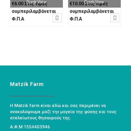
Quick View
Quick View
€
6.00
Στις τιμές
€
10.00
Στις τιμές
συμπεριλαμβάνεται
συμπεριλαμβάνεται


Φ.Π.Α
Φ.Π.Α
Matzik Farm
Η Matzik farm είναι εδώ και σας περιμένει να
ανακαλύψουμε μαζί την μαγεία της φύσης και τους
ατελείωτους θησαυρούς της.
Α.Φ.Μ:1554403946