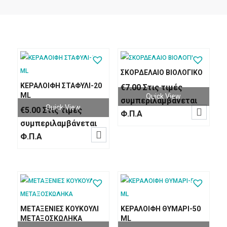
ΣΚΟΡΔΕΛΑΙΟ ΒΙΟΛΟΓΙΚΟ
ΚΕΡΑΛΟΙΦΗ ΣΤΑΦΥΛΙ-20
€
7.00
Στις τιμές
ML
Quick View
συμπεριλαμβάνεται
Quick View
€
5.00
Στις τιμές

Φ.Π.Α
συμπεριλαμβάνεται

Φ.Π.Α
ΜΕΤΑΞΕΝΙΕΣ ΚΟΥΚΟΥΛΙ
ΚΕΡΑΛΟΙΦΗ ΘΥΜΑΡΙ-50
ΜΕΤΑΞΟΣΚΩΛΗΚΑ
ML