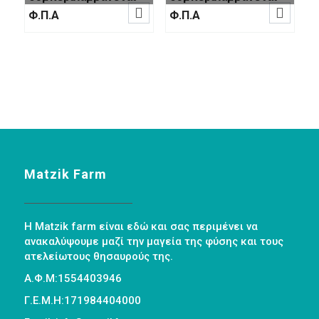
Οι


was:
τιμή
Φ.Π.Α
Φ.Π.Α
επιλογές
€2.30.
είναι:
μπορούν
€2.00.
να
επιλεγούν
στη
σελίδα
του
προϊόντος
Matzik Farm
Η Matzik farm είναι εδώ και σας περιμένει να
ανακαλύψουμε μαζί την μαγεία της φύσης και τους
ατελείωτους θησαυρούς της.
Α.Φ.Μ:1554403946
Γ.Ε.Μ.Η:171984404000