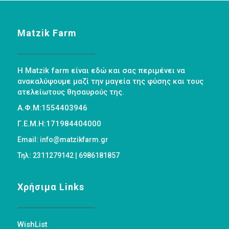
Matzik Farm
Η Matzik farm είναι εδώ και σας περιμένει να
ανακαλύψουμε μαζί την μαγεία της φύσης και τους
ατελείωτους θησαυρούς της.
Α.Φ.Μ:1554403946
Γ.Ε.Μ.Η:171984404000
Email: info@matzikfarm.gr
Τηλ: 2311279142 | 6986181857
Χρήσιμα Links
WishList