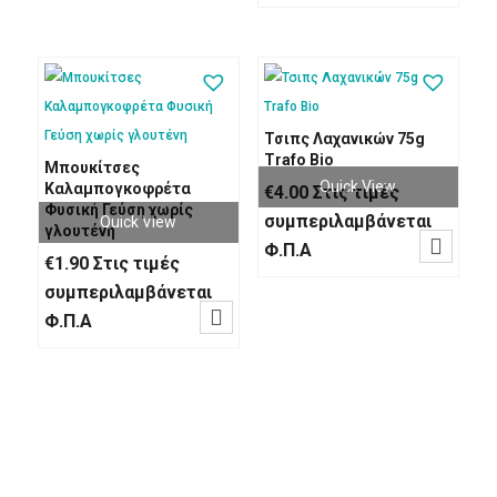
€2.20.
είναι:
€1.50.
Τσιπς Λαχανικών 75g
Trafo Bio
Μπουκίτσες
Quick View
Καλαμπογκοφρέτα
€
4.00
Στις τιμές
Φυσική Γεύση χωρίς
συμπεριλαμβάνεται
Quick View
γλουτένη

Φ.Π.Α
€
1.90
Στις τιμές
συμπεριλαμβάνεται

Φ.Π.Α