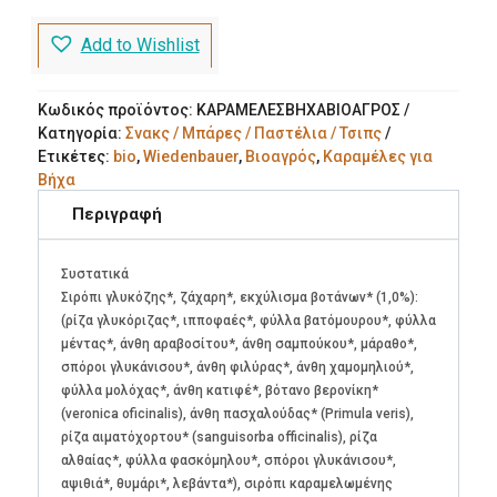
με
21
Add to Wishlist
Βότανα
75g
Wiedenbauer
Κωδικός προϊόντος:
ΚΑΡΑΜΕΛΕΣΒΗΧΑΒΙΟΑΓΡΟΣ
Bio
Κατηγορία:
Σνακς / Μπάρες / Παστέλια / Τσιπς
ποσότητα
Ετικέτες:
bio
,
Wiedenbauer
,
Βιοαγρός
,
Καραμέλες για
Βήχα
Περιγραφή
Συστατικά
Σιρόπι γλυκόζης*, ζάχαρη*, εκχύλισμα βοτάνων* (1,0%):
(ρίζα γλυκόριζας*, ιπποφαές*, φύλλα βατόμουρου*, φύλλα
μέντας*, άνθη αραβοσίτου*, άνθη σαμπούκου*, μάραθο*,
σπόροι γλυκάνισου*, άνθη φιλύρας*, άνθη χαμομηλιού*,
φύλλα μολόχας*, άνθη κατιφέ*, βότανο βερονίκη*
(veronica oficinalis), άνθη πασχαλούδας* (Primula veris),
ρίζα αιματόχορτου* (sanguisorba officinalis), ρίζα
αλθαίας*, φύλλα φασκόμηλου*, σπόροι γλυκάνισου*,
αψιθιά*, θυμάρι*, λεβάντα*), σιρόπι καραμελωμένης