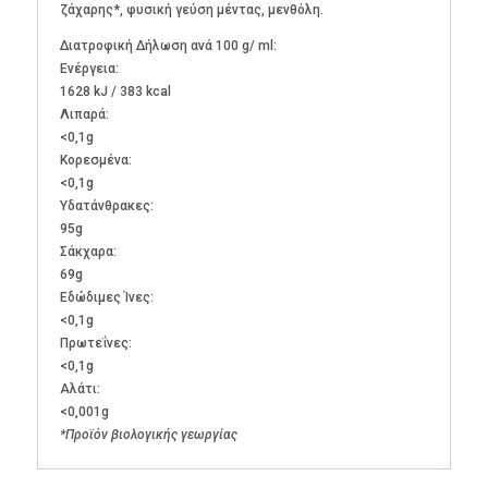
ζάχαρης*, φυσική γεύση μέντας, μενθόλη.
Διατροφική Δήλωση ανά 100 g/ ml:
Ενέργεια:
1628 kJ / 383 kcal
Λιπαρά:
<0,1g
Kορεσμένα:
<0,1g
Υδατάνθρακες:
95g
Σάκχαρα:
69g
Εδώδιμες Ίνες:
<0,1g
Πρωτεΐνες:
<0,1g
Αλάτι:
<0,001g
*Προϊόν βιολογικής γεωργίας