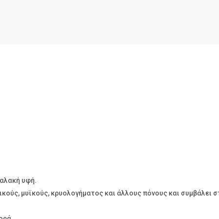
μαλακή υφή.
τικούς, μυϊκούς, κρυολογήματος και άλλους πόνους και συμβάλει 
φορά