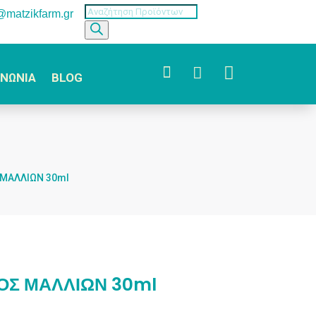
Products
o@matzikfarm.gr
search



ΙΝΩΝΙΑ
BLOG
 ΜΑΛΛΙΩΝ 30ml
ΟΣ ΜΑΛΛΙΩΝ 30ml