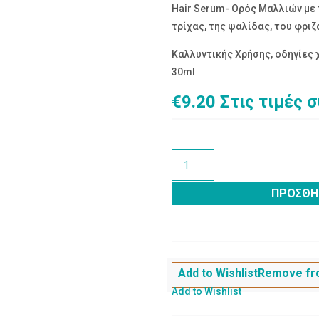
Hair Serum- Ορός Μαλλιών με
τρίχας, της ψαλίδας, του φρι
Καλλυντικής Χρήσης, οδηγίες
30ml
€
9.20
Στις τιμές 
ΗΑΙR
SERUM-
ΟΡΟΣ
ΠΡΟΣΘΉ
ΜΑΛΛΙΩΝ
30ml
ποσότητα
Add to Wishlist
Remove fro
Add to Wishlist