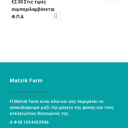
€
2.30
Στις τιμές
συμπεριλαμβάνεται

Φ.Π.Α
Matzik Farm
Η Matzik farm είναι εδώ και σας περιμένει να
ανακαλύψουμε μαζί την μαγεία της φύσης και τους
ατελείωτους θησαυρούς της.
Α.Φ.Μ:1554403946