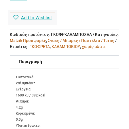
χωρίς
αλάτι
100g
Add to Wishlist
ποσότητα
Κωδικός προϊόντος:
ΓΚΟΦΡΚΑΛΑΜΠΟΧΑΛ
Κατηγορίες:
Matzik Προσφορές
,
Σνακς / Μπάρες / Παστέλια / Τσιπς
Ετικέτες:
ΓΚΟΦΡΕΤΑ
,
ΚΑΛΑΜΠΟΚΙΟΥ
,
χωρίς αλάτι
Περιγραφή
Συστατικά
καλαμπόκι*
Ενέργεια:
1600 kJ / 382 kcal
Λιπαρά:
4.2g
Kορεσμένα:
0.0g
Υδατάνθρακες: