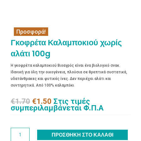
Προσφορά!
Γκοφρέτα Καλαμποκιού χωρίς
αλάτι 100g
Η γκοφρέτα καλαμποκιού Βιοαγρός είναι ένα βιολογικό σνακ.
Ιδανική για όλη την οικογένεια, πλούσια σε θρεπτικά συστατικά,
υδατάνθρακες και φυτικές ίνες. Δεν περιέχει αλάτι και
συντηρητικά. Από 100% καλαμπόκι
Original
Η
€
1.70
€
1.50
Στις τιμές
price
τρέχουσα
συμπεριλαμβάνεται Φ.Π.Α
was:
τιμή
€1.70.
είναι:
€1.50.
Γκοφρέτα
ΠΡΟΣΘΉΚΗ ΣΤΟ ΚΑΛΆΘΙ
Καλαμποκιού