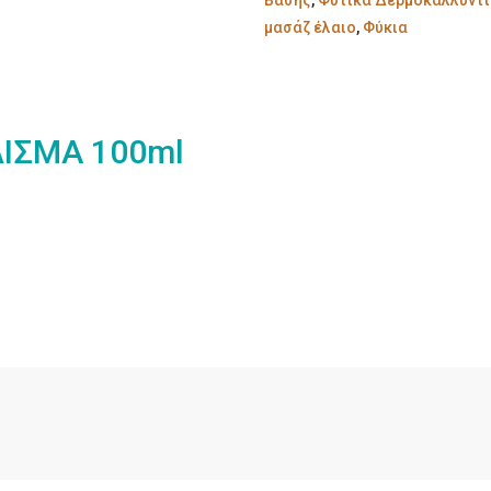
Βάσης
,
Φυτικά Δερμοκαλλυντ
μασάζ έλαιο
,
Φύκια
ΛΙΣΜΑ 100ml