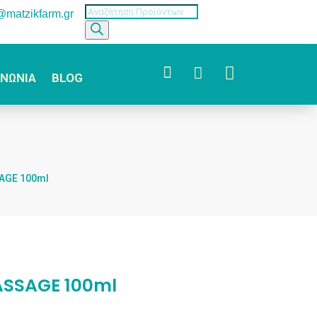
Products
o@matzikfarm.gr
search



ΙΝΩΝΙΑ
BLOG
AGE 100ml
ASSAGE 100ml