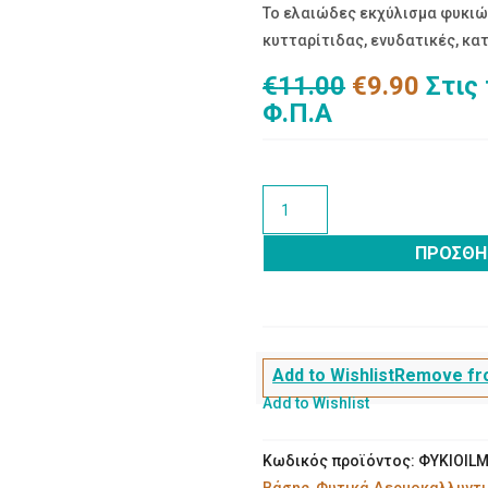
Το ελαιώδες εκχύλισμα φυκιών
κυτταρίτιδας, ενυδατικές, κα
Original
Η
€
11.00
€
9.90
Στις
price
τρέχ
Φ.Π.Α
was:
τιμή
€11.00.
είναι:
€9.90
ΦΥΚΙΑ
ΕΛΑΙO
MASSAGE
ΠΡΟΣΘΉ
100ml
ποσότητα
Add to Wishlist
Remove fro
Add to Wishlist
Κωδικός προϊόντος:
ΦΥΚΙOIL