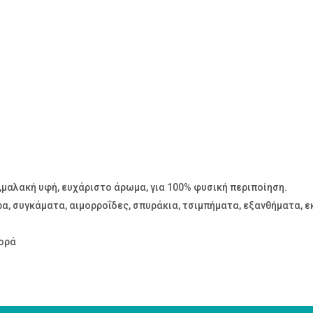
μαλακή υφή, ευχάριστο άρωμα, για 100% φυσική περιποίηση.
α, συγκάματα, αιμορροΐδες, σπυράκια, τσιμπήματα, εξανθήματα, ε
φορά