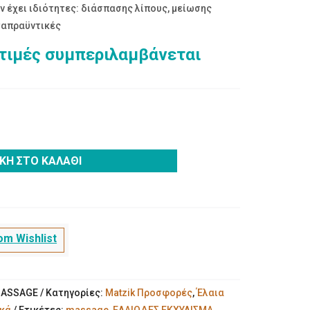
 έχει ιδιότητες: διάσπασης λίπους, μείωσης
ταπραϋντικές
 τιμές συμπεριλαμβάνεται
ουσα
.
ΚΗ ΣΤΟ ΚΑΛΆΘΙ
m Wishlist
MASSAGE
Κατηγορίες:
Matzik Προσφορές
,
Έλαια