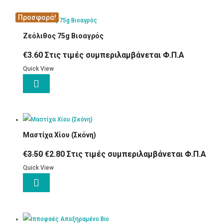
Προσφορά!
Ζεόλιθος 75g Βιοαγρός
€
3.60
Στις τιμές συμπεριλαμβάνεται Φ.Π.Α
Quick View

Μαστίχα Χίου (Σκόνη)
Original
Η
€
3.50
€
2.80
Στις τιμές συμπεριλαμβάνεται Φ.Π.Α
price
τρέχουσα
Quick View
was:
τιμή

€3.50.
είναι:
€2.80.