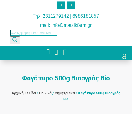
Τηλ: 2311279142 | 6986181857
mail: info@matzikfarm.gr
Products
search



Φαγόπυρο 500g Βιοαγρός Bio
Αρχική Σελίδα
/
Πρωινά
/
Δημητριακά
/ Φαγόπυρο 500g Βιοαγρός
Bio