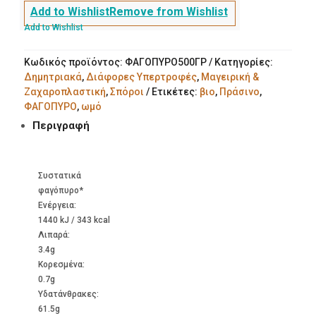
Add to Wishlist
Remove from Wishlist
Add to Wishlist
Κωδικός προϊόντος:
ΦΑΓΟΠΥΡΟ500ΓΡ
Κατηγορίες:
Δημητριακά
,
Διάφορες Υπερτροφές
,
Μαγειρική &
Ζαχαροπλαστική
,
Σπόροι
Ετικέτες:
βιο
,
Πράσινο
,
ΦΑΓΟΠΥΡΟ
,
ωμό
Περιγραφή
Συστατικά
φαγόπυρο*
Ενέργεια:
1440 kJ / 343 kcal
Λιπαρά:
3.4g
Kορεσμένα:
0.7g
Υδατάνθρακες:
61.5g