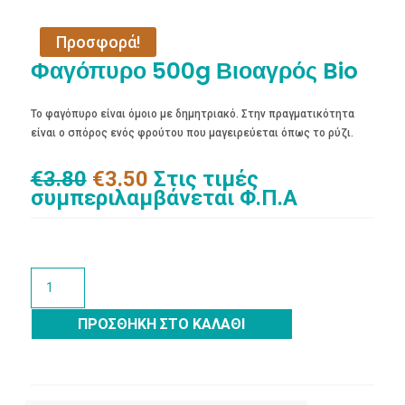
Προσφορά!
Φαγόπυρο 500g Βιοαγρός Bio
Το φαγόπυρο είναι όμοιο με δημητριακό. Στην πραγματικότητα
είναι ο σπόρος ενός φρούτου που μαγειρεύεται όπως το ρύζι.
Original
Η
€
3.80
€
3.50
Στις τιμές
price
τρέχουσα
συμπεριλαμβάνεται Φ.Π.Α
was:
τιμή
€3.80.
είναι:
€3.50.
Φαγόπυρο
500g
Βιοαγρός
ΠΡΟΣΘΉΚΗ ΣΤΟ ΚΑΛΆΘΙ
Bio
ποσότητα