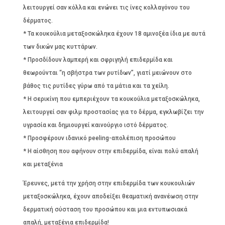
λειτουργεί σαν κόλλα και ενώνει τις ίνες κολλαγόνου του
δέρματος.
* Τα κουκούλια μεταξοσκώληκα έχουν 18 αμινοξέα ίδια με αυτά
των δικών μας κυττάρων.
* Προσδίδουν λαμπερή και σφριγηλή επιδερμίδα και
θεωρούνται “η σβήστρα των ρυτίδων”, γιατί μειώνουν στο
βάθος τις ρυτίδες γύρω από τα μάτια και τα χείλη.
* Η σερικίνη που εμπεριέχουν τα κουκούλια μεταξοσκώληκα,
λειτουργεί σαν φιλμ προστασίας για το δέρμα, εγκλωβίζει την
υγρασία και δημιουργεί καινούργιο ιστό δέρματος.
* Προσφέρουν ιδανικό peeling-απολέπιση προσώπου
* Η αίσθηση που αφήνουν στην επιδερμίδα, είναι πολύ απαλή
και μεταξένια
Έρευνες, μετά την χρήση στην επιδερμίδα των κουκουλιών
μεταξοσκώληκα, έχουν αποδείξει θεαματική ανανέωση στην
δερματική σύσταση του προσώπου και μια εντυπωσιακά
απαλή, μεταξένια επιδερμίδα!