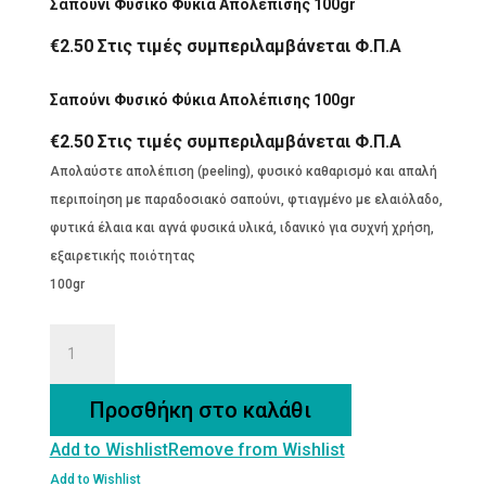
Σαπούνι Φυσικό Φύκια Απολέπισης 100gr
€
2.50
Στις τιμές συμπεριλαμβάνεται Φ.Π.Α
Σαπούνι Φυσικό Φύκια Απολέπισης 100gr
€
2.50
Στις τιμές συμπεριλαμβάνεται Φ.Π.Α
Απολαύστε απολέπιση (peeling), φυσικό καθαρισμό και απαλή
περιποίηση με παραδοσιακό σαπούνι, φτιαγμένο με ελαιόλαδο,
φυτικά έλαια και αγνά φυσικά υλικά, ιδανικό για συχνή χρήση,
εξαιρετικής ποιότητας
100gr
Σαπούνι
Φυσικό
Φύκια
Προσθήκη στο καλάθι
Απολέπισης
Add to Wishlist
Remove from Wishlist
100gr
ποσότητα
Add to Wishlist