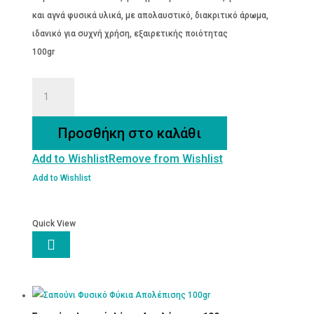
και αγνά φυσικά υλικά, με απολαυστικό, διακριτικό άρωμα,
ιδανικό για συχνή χρήση, εξαιρετικής ποιότητας
100gr
Σαπούνι
Φυσικό
Γιασεμί
Προσθήκη στο καλάθι
100
Add to Wishlist
Remove from Wishlist
gr
ποσότητα
Add to Wishlist
Quick View
