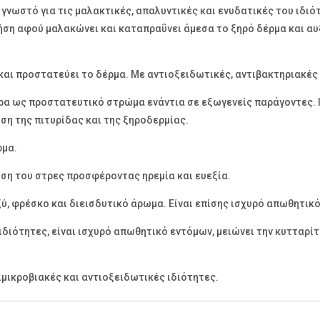
γνωστό για τις μαλακτικές, απαλυντικές και ενυδατικές του ιδιότ
χρήση αφού μαλακώνει και καταπραΰνει άμεσα το ξηρό δέρμα και α
 και προστατεύει το δέρμα. Με αντιοξειδωτικές, αντιβακτηριακές
ρα ως προστατευτικό στρώμα ενάντια σε εξωγενείς παράγοντες. Ιδ
ση της πιτυρίδας και της ξηροδερμίας.
ρμα.
η του στρες προσφέροντας ηρεμία και ευεξία.
ύ, φρέσκο και διεισδυτικό άρωμα. Είναι επίσης ισχυρό απωθητικ
 ιδιότητες, είναι ισχυρό απωθητικό εντόμων, μειώνει την κυτταρίτ
τιμικροβιακές και αντιοξειδωτικές ιδιότητες.