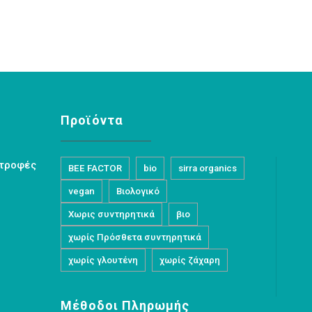
Προϊόντα
στροφές
BEE FACTOR
bio
sirra organics
vegan
Βιολογικό
Χωρις συντηρητικά
βιο
χωρίς Πρόσθετα συντηρητικά
χωρίς γλουτένη
χωρίς ζάχαρη
Μέθοδοι Πληρωμής