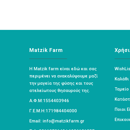
Matzik Farm
Χρήσι
Η Matzik farm είναι εδώ και σας
WishLis
περιμένει να ανακαλύψουμε μαζί
Καλάθι
την μαγεία της φύσης και τους
Ταμείο
ατελείωτους θησαυρούς της.
Κατάσ
Α.Φ.Μ:1554403946
Ποιοι 
Γ.Ε.Μ.Η:171984404000
Επικοι
Email: info@matzikfarm.gr