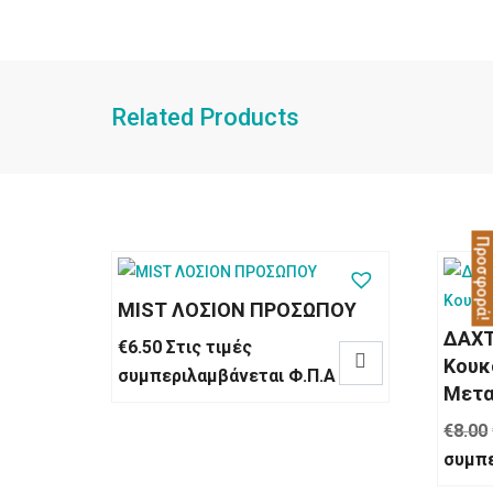
Related Products
Προσφορά!
MIST ΛΟΣΙΟΝ ΠΡΟΣΩΠΟΥ
ΔΑΧΤ
€
6.50
Στις τιμές

Κουκ
συμπεριλαμβάνεται Φ.Π.Α
Μετα
€
8.00
συμπε