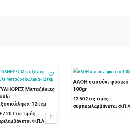
ΑΛΟΗ σαπούνι φυσικό
100gr
ΥΛΗΘΡΕΣ Μεταξένιες
ούλι
€
2.50
Στις τιμές
ξοσκώληκα-12τεμ
συμπεριλαμβάνεται Φ.Π.
Original
Η
€
7.20
Στις τιμές

price
τρέχουσα
ριλαμβάνεται Φ.Π.Α
was:
τιμή