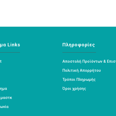
€8.00.
είναι:
€7.20.
μα Links
Πληροφορίες
t
Αποστολή Προϊόντων & Επι
Πολιτική Απορρήτου
Τρόποι Πληρωμής
τημα
Όροι χρήσης
Είμαστε
νωνία