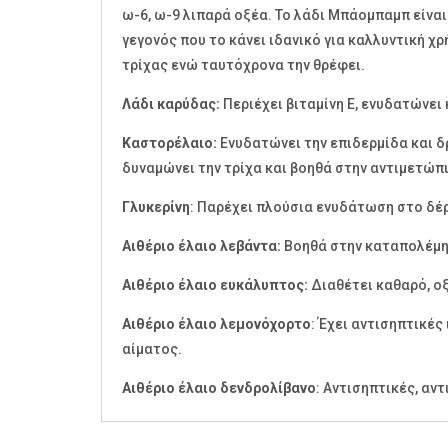
ω-6, ω-9 λιπαρά οξέα. Το λάδι Μπάομπαμπ είναι 
γεγονός που το κάνει ιδανικό για καλλυντική 
τρίχας ενώ ταυτόχρονα την θρέφει.
Λάδι καρύδας:
Περιέχει βιταμίνη Ε, ενυδατώνει
Καστορέλαιο:
Ενυδατώνει την επιδερμίδα και δ
δυναμώνει την τρίχα και βοηθά στην αντιμετώπι
Γλυκερίνη
: Παρέχει πλούσια ενυδάτωση στο δέ
Αιθέριο έλαιο λεβάντα:
Βοηθά στην καταπολέμησ
Αιθέριο έλαιο ευκάλυπτος:
Διαθέτει καθαρό, οξ
Αιθέριο έλαιο λεμονόχορτο
: Έχει αντισηπτικές
αίματος.
Αιθέριο έλαιο δενδρολίβανο
: Αντισηπτικές, αν