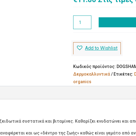
DOG
SHAMPOO
ΛΕΒΑΝΤΑ-
ΕΥΚΑΛΥΠΤΟΣ
Add to Wishlist
500ml
ποσότητα
Κωδικός προϊόντος:
DOGSHA
Δερμοκαλλυντικά
Ετικέτες:
organics
οξειδωτικά συστατικά και βιταμίνες. Καθαρίζει ενυδατώνει και απ
αφέρεται και ως «δέντρο της ζωής» καθώς είναι γεμάτο από αντιο