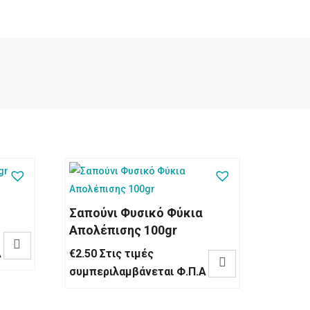
Σαπούνι Φυσικό Φύκια
Απολέπισης 100gr

Α
€
2.50
Στις τιμές

συμπεριλαμβάνεται Φ.Π.Α