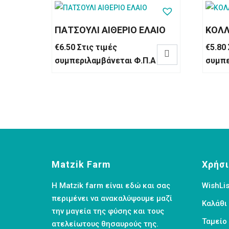
ΠΑΤΣΟΥΛΙ ΑΙΘΕΡΙΟ ΕΛΑΙΟ
ΚΟΛΛ
€
6.50
Στις τιμές
€
5.80

συμπεριλαμβάνεται Φ.Π.Α
συμπε
Matzik Farm
Χρήσι
Η Matzik farm είναι εδώ και σας
WishLis
περιμένει να ανακαλύψουμε μαζί
Καλάθι
την μαγεία της φύσης και τους
Ταμείο
ατελείωτους θησαυρούς της.