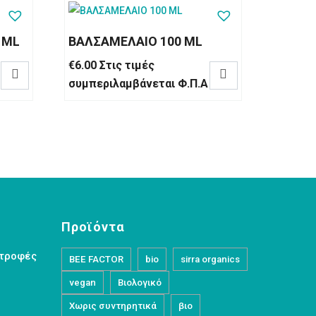
 ML
ΒΑΛΣΑΜΕΛΑΙΟ 100 ML
€
6.00
Στις τιμές


συμπεριλαμβάνεται Φ.Π.Α
Προϊόντα
στροφές
BEE FACTOR
bio
sirra organics
vegan
Βιολογικό
Χωρις συντηρητικά
βιο