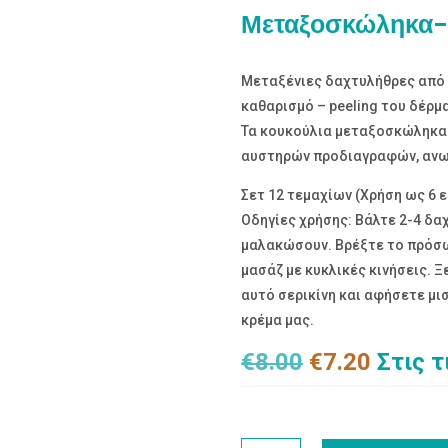
Μεταξοσκώληκα-
Μεταξένιες δαχτυλήθρες από
καθαρισμό – peeling του δέρμ
Τα κουκούλια μεταξοσκώληκα 
αυστηρών προδιαγραφών, ανω
Σετ 12 τεμαχίων (Χρήση ως 6 
Οδηγίες χρήσης: Βάλτε 2-4 δαχ
μαλακώσουν. Βρέξτε το πρόσω
μασάζ με κυκλικές κινήσεις. Ξ
αυτό σερικίνη και αφήσετε μι
κρέμα μας.
Original
Η
€
8.00
€
7.20
Στις 
price
τρέχο
was:
τιμή
€8.00.
είναι: