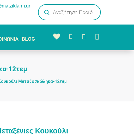
@matzikfarm.gr
Products
search



ΟΙΝΩΝΙΑ
BLOG
κα-12τεμ
Κουκούλι Μεταξοσκώληκα-12τεμ
ταξένιες Κουκούλι