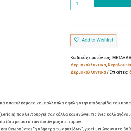
ΔΑΧΤΥΛΗΘΡΕΣ
€7.20.
Μεταξένιες
Κουκούλι
Μεταξοσκώληκα-12τεμ
ποσότητα
Add to Wishlist
Κωδικός προϊόντος:
ΜΕΤΑΞΔΑ
Δερμοκαλλυντικά
,
Κεραλοιφές
Δερμοκαλλυντικά
Ετικέτες:
μεταξοσκώληκας
ά αποτελέσματα και πολλαπλά οφέλη στην επιδερμίδα του προσώπ
(sericin) που λειτουργεί σαν κόλλα και ενώνει τις ίνες κολλαγόνο
έα ίδια με αυτά των δικών μας κυττάρων.
και θεωρούνται "η σβήστρα των ρυτίδων", γιατί μειώνουν στο βάθο