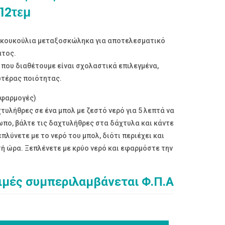
12τεμ
 κουκούλια μεταξοσκώληκα για αποτελεσματικό
ατος.
που διαθέτουμε είναι σχολαστικά επιλεγμένα,
τέρας ποιότητας.
εφαρμογές)
τυλήθρες σε ένα μπολ με ζεστό νερό για 5 λεπτά να
πο, βάλτε τις δαχτυλήθρες στα δάχτυλα και κάντε
επλύνετε με το νερό του μπολ, διότι περιέχει και
σή ώρα. Ξεπλένετε με κρύο νερό και εφαρμόστε την
τιμές συμπεριλαμβάνεται Φ.Π.Α
υσα