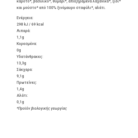
καρότο*, βασιλικό*, θυμάρι*, αποξηραμένα λαχανικά*, ξίδι*
και μούστο* από 100% ξινόμαυρο σταφύλι*, αλάτι.
Ενέργεια:
298 kJ / 69 kcal
Λιπαρά:
1,1g
Kορεσμένα:
0g
Υδατάνθρακες:
13,3g
Σάκχαρα:
9,1g
Πρωτεΐνες:
1,4g
Αλάτι:
0,1g
*Προϊόν βιολογικής γεωργίας