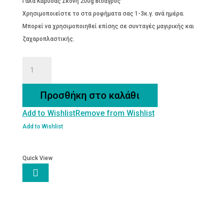
Γάλα Καρύδας Σκόνη 200g Βιοαγρός
Χρησιμοποιείστε το στα ροφήματα σας 1-3κ.γ. ανά ημέρα.
Μπορεί να χρησιμοποιηθεί επίσης σε συνταγές μαγιρικής και
ζαχαροπλαστικής.
ΡΟΦΗΜΑ
ΓΑΛΑ
ΚΑΡΥΔΑΣ
Προσθήκη στο καλάθι
ποσότητα
Add to Wishlist
Remove from Wishlist
Add to Wishlist
Quick View
