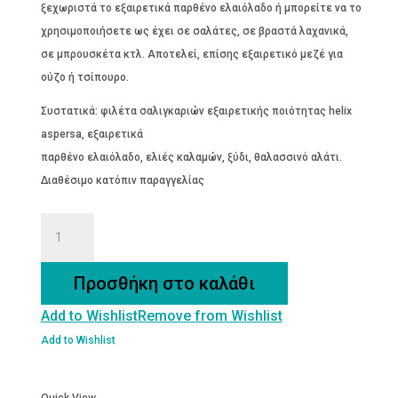
ξεχωριστά το εξαιρετικά παρθένο ελαιόλαδο ή μπορείτε να το
χρησιμοποιήσετε ως έχει σε σαλάτες, σε βραστά λαχανικά,
σε μπρουσκέτα κτλ. Αποτελεί, επίσης εξαιρετικό μεζέ για
ούζο ή τσίπουρο.
Συστατικά: φιλέτα σαλιγκαριών εξαιρετικής ποιότητας helix
aspersa, εξαιρετικά
παρθένο ελαιόλαδο, ελιές καλαμών, ξύδι, θαλασσινό αλάτι.
Διαθέσιμο κατόπιν παραγγελίας
ΦΙΛΕΤΑ
ΣΑΛΙΓΚΑΡΙΩΝ
ΜΕ
Προσθήκη στο καλάθι
ΕΛΙΑ
Add to Wishlist
Remove from Wishlist
ποσότητα
Add to Wishlist