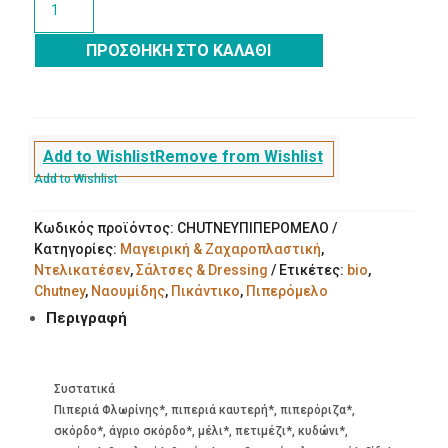
Πιπερόμελο
Πικάντικο
ΠΡΟΣΘΉΚΗ ΣΤΟ ΚΑΛΆΘΙ
280g
Ναουμίδης
Bio
ποσότητα
Add to Wishlist
Remove from Wishlist
Add to Wishlist
Κωδικός προϊόντος:
CHUTNEYΠΙΠΕΡΟΜΕΛΟ
Κατηγορίες:
Μαγειρική & Ζαχαροπλαστική
,
Ντελικατέσεν
,
Σάλτσες & Dressing
Ετικέτες:
bio
,
Chutney
,
Ναουμίδης
,
Πικάντικο
,
Πιπερόμελο
Περιγραφή
Συστατικά
Πιπεριά Φλωρίνης*, πιπεριά καυτερή*, πιπερόριζα*,
σκόρδο*, άγριο σκόρδο*, μέλι*, πετιμέζι*, κυδώνι*,