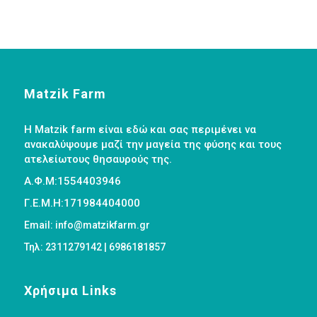
Matzik Farm
Η Matzik farm είναι εδώ και σας περιμένει να
ανακαλύψουμε μαζί την μαγεία της φύσης και τους
ατελείωτους θησαυρούς της.
Α.Φ.Μ:1554403946
Γ.Ε.Μ.Η:171984404000
Email: info@matzikfarm.gr
Τηλ: 2311279142 | 6986181857
Χρήσιμα Links