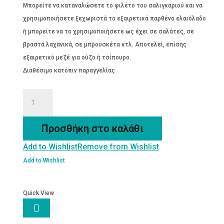
Μπορείτε να καταναλώσετε το φιλέτο του σαλιγκαριού και να
χρησιμοποιήσετε ξεχωριστά το εξαιρετικά παρθένο ελαιόλαδο
ή μπορείτε να το χρησιμοποιήσετε ως έχει σε σαλάτες, σε
βραστά λαχανικά, σε μπρουσκέτα κτλ. Αποτελεί, επίσης
εξαιρετικό μεζέ για ούζο ή τσίπουρο.
Διαθέσιμο κατόπιν παραγγελίας
ΦΙΛΕΤΑ
ΣΑΛΙΓΚΑΡΙΩΝ
ΜΕ
Προσθήκη στο καλάθι
ΔΕΝΔΡΟΛΙΒΑΝΟ
Add to Wishlist
Remove from Wishlist
ποσότητα
Add to Wishlist
Quick View
