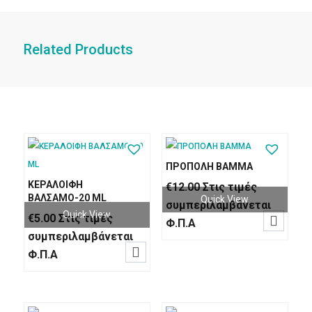
Related Products
ΠΡΟΠΟΛΗ ΒΑΜΜΑ
ΚΕΡΑΛΟΙΦΗ
€
12.00
Στις τιμές
ΒΑΛΣΑΜΟ-20 ML
Quick View
συμπεριλαμβάνεται
Quick View
€
5.00
Στις τιμές

Φ.Π.Α
συμπεριλαμβάνεται

Φ.Π.Α