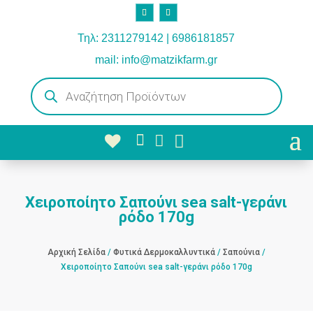
Τηλ: 2311279142 | 6986181857
mail: info@matzikfarm.gr
Products
search



Χειροποίητο Σαπούνι sea salt-γεράνι
ρόδο 170g
Αρχική Σελίδα
/
Φυτικά Δερμοκαλλυντικά
/
Σαπούνια
/
Χειροποίητο Σαπούνι sea salt-γεράνι ρόδο 170g