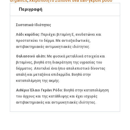
organics
,
Χειροποίητο Σαπούνι sea salt-γεράνι ρόδο
170g
Περιγραφή
Συστατικά-Ιδιότητες
Λάδι καρύδας:
Περιέχει βιταμίνη Ε, ενυδατώνει και
προστατεύει το δέρμα. Με αντιοξειδωτικές,
αντιβακτηριακές αντιμυκητιακές ιδιότητες.
Θαλασσινό αλάτι:
Με φυσικά μεταλλικά στοιχεία και
βιταμίνες, βοηθά στη διακράτηση της υγρασίας του
δέρματος. Αποτελεί ένα ήπιο απολεπιστικό δίνοντας
απαλή και μεταξένια επιδερμίδα. Βοηθά στην
καταπολέμηση της ακμής.
Αιθέριο Έλαιο Γεράνι Ρόδο:
Βοηθά στην καταπολέμηση
του άγχους και της κατάθλιψης και έχει ισχυρές
αντιβακτηριακές και αντιμυκητιακές ιδιότητες.