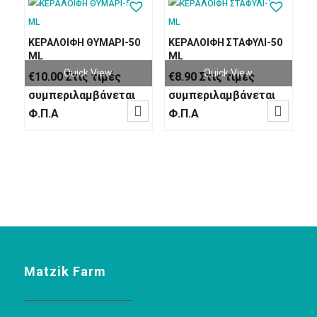
ΚΕΡΑΛΟΙΦΗ ΘΥΜΑΡΙ-50
ΚΕΡΑΛΟΙΦΗ ΣΤΑΦΥΛΙ-50
ML
ML
Quick View
Quick View
€
10.00
Στις τιμές
€
8.90
Στις τιμές
συμπεριλαμβάνεται
συμπεριλαμβάνεται


Φ.Π.Α
Φ.Π.Α
Matzik Farm