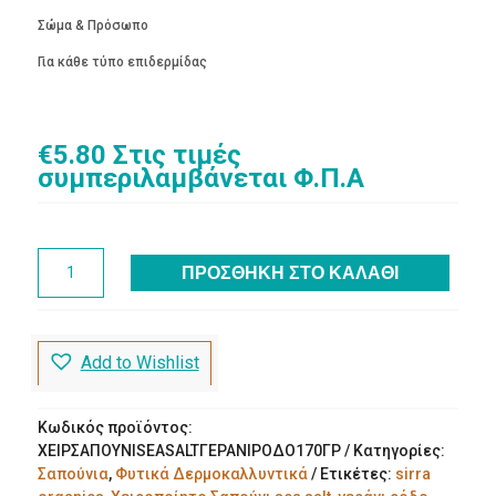
Σώμα & Πρόσωπο
Για κάθε τύπο επιδερμίδας
€
5.80
Στις τιμές
συμπεριλαμβάνεται Φ.Π.Α
Χειροποίητο
ΠΡΟΣΘΉΚΗ ΣΤΟ ΚΑΛΆΘΙ
Σαπούνι
sea
salt-
γεράνι
Add to Wishlist
ρόδο
170g
ποσότητα
Κωδικός προϊόντος:
ΧΕΙΡΣΑΠΟΥΝΙSEASALTΓΕΡΑΝΙΡΟΔΟ170ΓΡ
Κατηγορίες:
Σαπούνια
,
Φυτικά Δερμοκαλλυντικά
Ετικέτες:
sirra