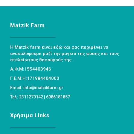
Matzik Farm
Η Matzik farm είναι εδώ και σας περιμένει να
ανακαλύψουμε μαζί την μαγεία της φύσης και τους
ατελείωτους θησαυρούς της.
Α.Φ.Μ:1554403946
Γ.Ε.Μ.Η:171984404000
Email: info@matzikfarm.gr
Τηλ: 2311279142 | 6986181857
Χρήσιμα Links