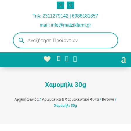
Τηλ: 2311279142 | 6986181857
mail: info@matzikfarm.gr
Products
search



Χαμομήλι 30g
Αρχική Σελίδα
/
Αρωματικά & Φαρμακευτικά Φυτά
/
Βότανα
/
Χαμομήλι 30g