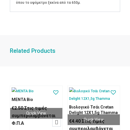
όπου το υψόμετρο ξεκίνα από τα 650μ.
Related Products
MENTA Bio
Βιολογικό Τσάι Cretan
€
2.50
Στις τιμές
Delight 12Χ1,5g Thamma
Quick View
συμπεριλαμβάνεται
Quick View
€
4.40
Στις τιμές

Φ.Π.Α
συμπεριλαμβάνεται