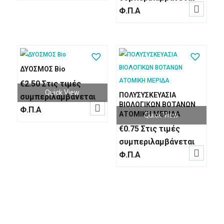

Φ.Π.Α
ΔΥΟΣΜΟΣ Βio
€
2.50
Στις τιμές
Quick View
ΠΟΛΥΣΥΣΚΕΥΑΣΙΑ
συμπεριλαμβάνεται
ΒΙΟΛΟΓΙΚΩΝ ΒΟΤΑΝΩΝ

Φ.Π.Α
ΑΤΟΜΙΚΗ ΜΕΡΙΔΑ
Quick View
€
0.75
Στις τιμές
συμπεριλαμβάνεται

Φ.Π.Α