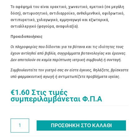
Το αφέψημά του είναι ορεκτικό, χωνευτικό, εμετικό (σε μεγάλη
δόση), αντιφυσητικό, αντιδιαρροϊκο, ανθελμινθικό, εφιδρωτικό,
αντιπυρετικό, χολαγωγικό, εμμηναγωγό και εξωτερικά,
αντιαλλεργικό (φαγούρα, αναφυλαξία).
Προειδοποιήσεις
Οι πληροφορίες που δίδονται για τα βότανα και τις ιδιότητες τους
έχουν αντληθεί από βιβλία, συγγράμματα βοτανολογίας και έρευνες.
Δεν αποτελούν σε καμία περίπτωση ιατρική συμβουλή ή συνταγή.
Συμβουλευτείτε τον γιατρό σας αν είστε έγκυος, θηλάζετε, βρίσκεστε
υπό φαρμακευτική αγωγή ή αντιμετωπίζετε προβλήματα υγείας.
€
1.60
Στις τιμές
συμπεριλαμβάνεται Φ.Π.Α
Χαμομήλι
ΠΡΟΣΘΉΚΗ ΣΤΟ ΚΑΛΆΘΙ
30g
ποσότητα