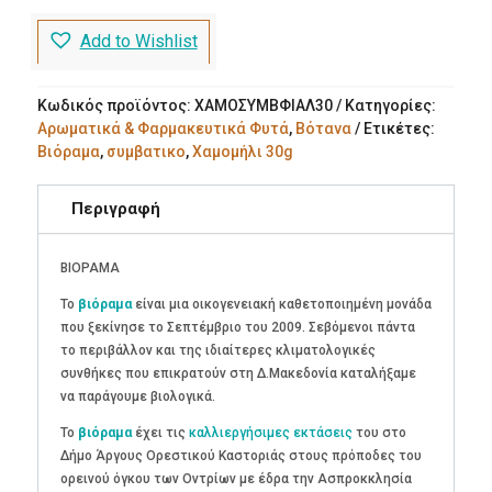
Add to Wishlist
Κωδικός προϊόντος:
ΧΑΜΟΣΥΜΒΦΙΑΛ30
Κατηγορίες:
Αρωματικά & Φαρμακευτικά Φυτά
,
Βότανα
Ετικέτες:
Βιόραμα
,
συμβατικο
,
Χαμομήλι 30g
Περιγραφή
ΒΙΟΡΑΜΑ
Το
βιόραμα
είναι μια οικογενειακή καθετοποιημένη μονάδα
που ξεκίνησε το Σεπτέμβριο του 2009. Σεβόμενοι πάντα
το περιβάλλον και της ιδιαίτερες κλιματολογικές
συνθήκες που επικρατούν στη Δ.Μακεδονία καταλήξαμε
να παράγουμε βιολογικά.
Το
βιόραμα
έχει τις
καλλιεργήσιμες εκτάσεις
του στο
Δήμο Άργους Ορεστικού Καστοριάς στους πρόποδες του
ορεινού όγκου των Οντρίων με έδρα την Ασπροκκλησία