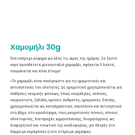
Χαμομήλι 30g
Ένα υπέροχο ρόφημα για όλες τις ώρες της ημέρας. Σε ζεστό
νερό προσθέτετε μία κουταλιά χαμομήλι, αφήνεται 5 λεπτά,
σουρώνεται και είναι έτοιμο!
«Το χαμομήλι είναι πασίγνωστο για τις ηρεμιστικές και
αντισηπτικές του ιδιότητες. Ως ηρεμιστικό χρησιμοποιείται για
παθήσεις νευρικής φύσεως, όπως νευραλγίες, αϋπνίες,
νευρικότητα, ζαλάδα, κρίσεις άσθματος, ημικρανίες. Επίσης,
χρησιμοποιείται ως καταπραϋντικό, παυσίπονο και αντισηπτικό
στο βήχα, στο κρυολόγημα, τους ρευματικούς πόνους, πόνους
οδοντοφυΐας, διαταραχές εμμηνόπαυσης, δυσμηνόρροια, ως
διαφορητικό και τονωτικό της κυκλοφορίας, για πληγές στο
δέρμα με κομπρέσες ή στο στόμα με γαργάρες.