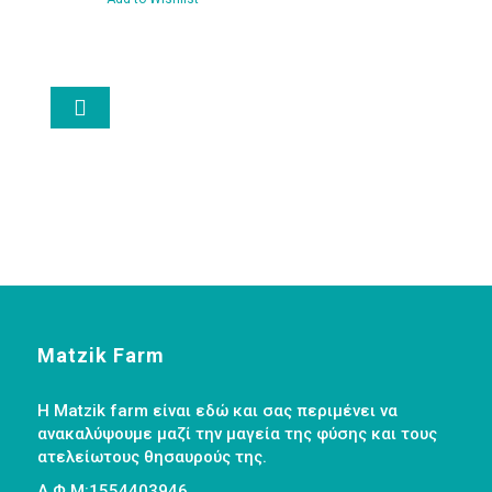
Reishi
Γανόδερμα
30ml
Shroomwell

ποσότητα
Matzik Farm
Η Matzik farm είναι εδώ και σας περιμένει να
ανακαλύψουμε μαζί την μαγεία της φύσης και τους
ατελείωτους θησαυρούς της.
Α.Φ.Μ:1554403946