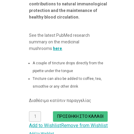
contributions to natural immunological
protection and the maintenance of
healthy blood circulation.
See the latest PubMed research
summary on the medicinal
mushrooms
here
.
A couple of tincture drops directly from the
pipette under the tongue
Tincture can also be added to coffee, tea,
smoothie or any other drink
Διαθέσιμο κατόπιν παραγγελίας
Βάμμα
ΠΡΟΣΘΉΚΗ ΣΤΟ ΚΑΛΆΘΙ
εκχύλισμα
Add to Wishlist
Remove from Wishlist
μανιταριού
Add to Wishlist