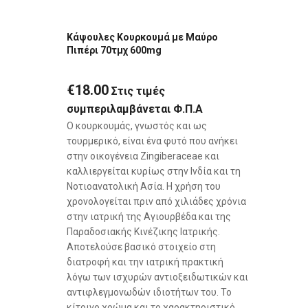
Κάψουλες Κουρκουμά με Μαύρο
Πιπέρι 70τμχ 600mg
€
18.00
Στις τιμές
συμπεριλαμβάνεται Φ.Π.Α
Ο κουρκουμάς, γνωστός και ως
τουρμερικό, είναι ένα φυτό που ανήκει
στην οικογένεια Zingiberaceae και
καλλιεργείται κυρίως στην Ινδία και τη
Νοτιοανατολική Ασία. Η χρήση του
χρονολογείται πριν από χιλιάδες χρόνια
στην ιατρική της Αγιουρβέδα και της
Παραδοσιακής Κινέζικης Ιατρικής.
Αποτελούσε βασικό στοιχείο στη
διατροφή και την ιατρική πρακτική
λόγω των ισχυρών αντιοξειδωτικών και
αντιφλεγμονωδών ιδιοτήτων του. Το
κίτρινο χρώμα και το χαρακτηριστικό