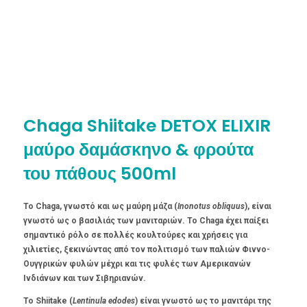
Chaga Shiitake DETOX ELIXIR
μαύρο δαμάσκηνο & φρούτα
του πάθους 500ml
Το Chaga, γνωστό και ως μαύρη μάζα (
Inonotus obliquus
), είναι
γνωστό ως ο βασιλιάς των μανιταριών. Το Chaga έχει παίξει
σημαντικό ρόλο σε πολλές κουλτούρες και χρήσεις για
χιλιετίες, ξεκινώντας από τον πολιτισμό των παλιών Φιννο-
Ουγγρικών φυλών μέχρι και τις φυλές των Αμερικανών
Ινδιάνων και των Σιβηριανών.
Το Shiitake (
Lentinula edodes
) είναι γνωστό ως το μανιτάρι της