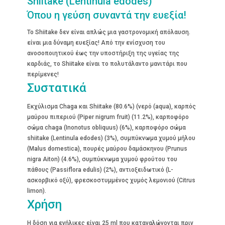
Shiitake (Lentinula edodes)
Όπου η γεύση συναντά την ευεξία!
Το Shiitake δεν είναι απλώς μια γαστρονομική απόλαυση.
είναι μια δύναμη ευεξίας! Από την ενίσχυση του
ανοσοποιητικού έως την υποστήριξη της υγείας της
καρδιάς, το Shiitake είναι το πολυτάλαντο μανιτάρι που
περίμενες!
Συστατικά
Εκχύλισμα Chaga και Shiitake (80.6%) (νερό (aqua), καρπός
μαύρου πιπεριού (Piper nigrum fruit) (11.2%), καρποφόρο
σώμα chaga (Inonotus obliquus) (6%), καρποφόρο σώμα
shiitake (Lentinula edodes) (3%), συμπύκνωμα χυμού μήλου
(Malus domestica), πουρές μαύρου δαμάσκηνου (Prunus
nigra Aiton) (4.6%), συμπύκνωμα χυμού φρούτου του
πάθους (Passiflora edulis) (2%), αντιοξειδωτικό (L-
ασκορβικό οξύ), φρεσκοστυμμένος χυμός λεμονιού (Citrus
limon).
Χρήση
Η δόση για ενήλικες είναι 25 ml που καταναλώνονται πριν