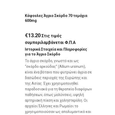
Κάψουλες Άγριο Σκόρδο 70 τεμάχια
600mg
€
13.20
Στις τιμές
συμπεριλαμβάνεται Φ.Π.Α
Ιστορικά Στοιχεία και Πληροφορίες
για το Άγριο Σκόρδο
Το άγριο σκόρδο, γνωστό και ως
“σκόρδο αρκούδας” (Allium ursinum),
είναι ένα βότανο που φυτρώνει άγρια σε
δασώδεις περιοχές της Ευρώπης και
της Ασίας. Έχει χρησιμοποιηθεί
παραδοσιακά για τη θεραπεία διαφόρων
παθήσεων, όπως μολύνσεις, υψηλή
αρτηριακή πίεση και χοληστερόλη. Οι
αρχαίοι Έλληνες και Ρωμαίοι το
χρησιμοποιούσαν ως απολυμαντικό και