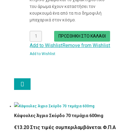
του άρωμα έχουν καταστήσει τον
κουρκουμά ένα από τα πιο δημοφιλή
μπαχαρικά στον κόσμο.
Κάψουλες
ΠΡΟΣΘΉΚΗ ΣΤΟ ΚΑΛΆΘΙ
Κουρκουμά
Add to Wishlist
Remove from Wishlist
με
Add to Wishlist
Μαύρο
Πιπέρι
70τμχ
600mg

ποσότητα
Κάψουλες Άγριο Σκόρδο 70 τεμάχια 600mg
€
13.20
Στις τιμές συμπεριλαμβάνεται Φ.Π.Α