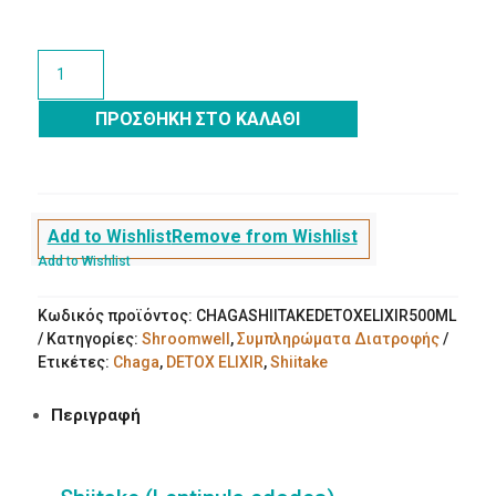
Chaga
Shiitake
DETOX
ΠΡΟΣΘΉΚΗ ΣΤΟ ΚΑΛΆΘΙ
ELIXIR
μαύρο
δαμάσκηνο
&
φρούτα
Add to Wishlist
Remove from Wishlist
του
Add to Wishlist
πάθους
500ml
Κωδικός προϊόντος:
CHAGASHIITAKEDETOXELIXIR500ML
ποσότητα
Κατηγορίες:
Shroomwell
,
Συμπληρώματα Διατροφής
Ετικέτες:
Chaga
,
DETOX ELIXIR
,
Shiitake
Περιγραφή