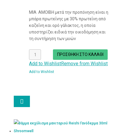
ΜΙΑ ΑΜΟΙΒΗ μετά την προπόνηση είναι η
μπάρα πρωτεΐνης με 30% πρωτεΐνη από
καζεΐνη και ορό γάλακτος, η οποία
υποστηρίζει ειδικά την οικοδόμηση και
τη συντήρηση των μυών
Protein
ΠΡΟΣΘΉΚΗ ΣΤΟ ΚΑΛΆΘΙ
Plus
Add to Wishlist
Remove from Wishlist
BAR
Add to Wishlist
30%
HIGH
IN
PROTEIN

PowerBar
ποσότητα