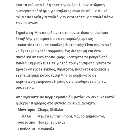
από τα γεύματα 1-2 φορές την ημέρα. Η συνιστώμενη
ημερήσια πρόσληψη για ενήλικες είναι 50 ml. 1 κ.σ.~15
ml.
Δοσολογία για παιδιά:
Δεν συνιστάται για παιδιά κάτω
των 12 ετών!
Σημείωση:
Μην υπερβαίνετε τη συνιστώμενη ημερήσια
δόση! Μην χρησιμοποιείτε το συμπλήρωμα ως
υποκατάστατο μιας ποικίλης διατροφής! Είναι σημαντικό
να έχετε μια καλά ισορροπημένη διατροφή και έναν
συνολικά υγιεινό τρόπο ζωής. Κρατήστε το μακριά από
παιδιά! Συμβουλευτείτε γιατρό πριν χρησιμοποιήσετε το
προϊόν αν είστε έγκυος, θηλάζετε, παίρνετε φάρμακα ή
έχετε ιατρική κατάσταση! Μην το λαμβάνετε σε
περίπτωση υπερευαισθησίας σε οποιοδήποτε από τα
συστατικά.
Αποθηκεύστε σε θερμοκρασία δωματίου αν είναι κλειστό
ή μέχρι 10 ημέρες στο ψυγείο αν είναι ανοιχτό.
Μανιτάρια
Chaga, Shiitake
Άλλα
Λεμόνι (Citrus limon), Μαύρο Δαμάσκηνο,
συστατικά
Πέπερι το μέλαν
Σκεύασμα
Μπουκάλι