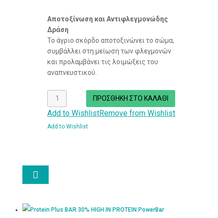
Αποτοξίνωση και Αντιφλεγμονώδης
Δράση
Το άγριο σκόρδο αποτοξινώνει το σώμα,
συμβάλλει στη μείωση των φλεγμονών
και προλαμβάνει τις λοιμώξεις του
αναπνευστικού.
Κάψουλες
ΠΡΟΣΘΉΚΗ ΣΤΟ ΚΑΛΆΘΙ
Άγριο
Add to Wishlist
Remove from Wishlist
Σκόρδο
Add to Wishlist
70
τεμάχια
600mg
ποσότητα
