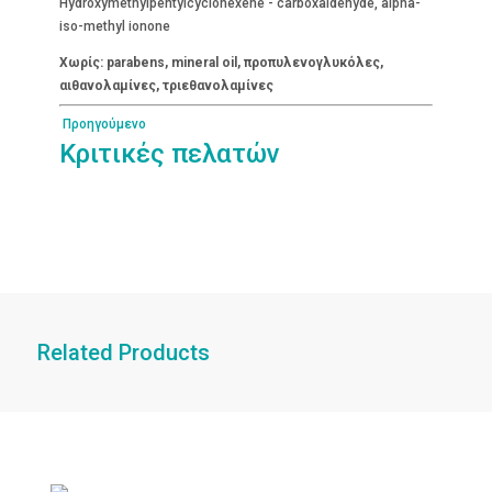
Hydroxymethylpentylcyclohexene - carboxaldehyde, alpha-
iso-methyl ionone
Χωρίς: parabens, mineral oil, προπυλενογλυκόλες,
αιθανολαμίνες, τριεθανολαμίνες
Προηγούμενο
Κριτικές πελατών
Related Products