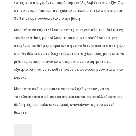
νότες από περγαμόντο, πικρό πορτοκάλι, λεβάντα και τζίντζερ
στην κορυφή. Γιασεμί, πασχαλιά και marine νότες στην καρδιά.
Soft musk με σανδαλόξυλο στην βάση.
Μπορείτε να εκμεταλλευτείτε τις ευεργετικές του ιδιότητες
του beach time, με πολλούς τρόπους, να προσθέσετε λίγες
σταγόνες σε διάφορα προϊόντα ή να το διοχετεύσετε στο χώρο
σας.Αν θέλετε να το διοχετεύσετε στο χώρο σας, μπορείτε να
ρίξετε μερικές σταγόνες σε νερό και να το αφήσετε να
εξατμιστεί ή να το τοποθετήσετε σε συσκευή ρεσό πάνω από
κεράκι.
Μπορείτε ακόμη να εμποτίσετε σκληρό χαρτόνι, να το
τοποθετήσετε σε διάφορα σημεία και να εκμεταλλεύεστε τις
ιδιότητές του πολύ οικονομικά, ανανεώνοντας όσο συχνά
θέλετε.
BEACH
TIME