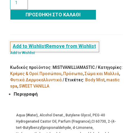
MIST
SWEET
ΠΡΟΣΘΉΚΗ ΣΤΟ ΚΑΛΆΘΙ
VANILLA
ποσότητα
Add to Wishlist
Remove from Wishlist
Add to Wishlist
Κωδικός προϊόντος:
MISTVANILLIAMASTIC
Κατηγορίες:
Κρέμες & Οροί Προσώπου
,
Πρόσωπο
,
Σώμα και Μαλλιά
,
Φυτικά Δερμοκαλλυντικά
Ετικέτες:
Body Mist
,
mastic
spa
,
SWEET VANILLA
Περιγραφή
Aqua (Water), Alcohol Denat., Butylene Glycol, PEG-40
Hydrogenated Castor Oil, Parfum (Fragrance),CI 60730, 2-(4-
tert-Butylbenzyl)propionaldehyde, d-Limonene,