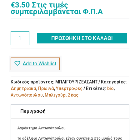
€
3.50
Στις τιμές
συμπεριλαμβάνεται Φ.Π.Α
Μπλιγούρι
ΠΡΟΣΘΉΚΗ ΣΤΟ ΚΑΛΆΘΙ
Ζέας
bio
(400g)
Aγρόκτημα
Add to Wishlist
Αντωνόπουλου
ποσότητα
Κωδικός προϊόντος:
ΜΠΛΙΓΟΥΡΙΖΕΑΣΑΝΤ
Κατηγορίες:
Δημητριακά
,
Πρωινά
,
Υπερτροφές
Ετικέτες:
bio
,
Αντωνόπουλου
,
Μπλιγούρι Ζέας
Περιγραφή
Αγρόκτημα Αντωνόπουλου
Τα αδέλφια Αντωνόπουλοι είχαν συνέχεια στο μυαλό τους