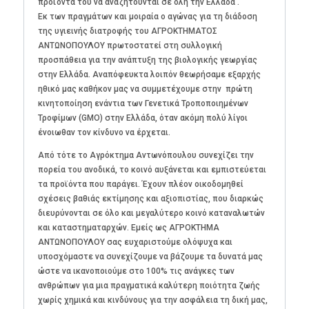
προϊόντα του να αναζητούνται σε όλη την Ελλάδα .
Εκ των πραγμάτων και μοιραία ο αγώνας για τη διάδοση
της υγιεινής διατροφής του ΑΓΡΟΚΤΗΜΑΤΟΣ
ΑΝΤΩΝΟΠΟΥΛΟΥ πρωτοστατεί στη συλλογική
προσπάθεια για την ανάπτυξη της βιολογικής γεωργίας
στην Ελλάδα. Αναπόφευκτα λοιπόν θεωρήσαμε εξαρχής
ηθικό μας καθήκον μας να συμμετέχουμε στην πρώτη
κινητοποίηση ενάντια των Γενετικά Τροποποιημένων
Τροφίμων (GMO) στην Ελλάδα, όταν ακόμη πολύ λίγοι
ένοιωθαν τον κίνδυνο να έρχεται.
Από τότε το Αγρόκτημα Αντωνόπουλου συνεχίζει την
πορεία του ανοδικά, το κοινό αυξάνεται και εμπιστεύεται
τα προϊόντα που παράγει. Έχουν πλέον οικοδομηθεί
σχέσεις βαθιάς εκτίμησης και αξιοπιστίας, που διαρκώς
διευρύνονται σε όλο και μεγαλύτερο κοινό καταναλωτών
και καταστηματαρχών. Εμείς ως ΑΓΡΟΚΤΗΜΑ
ΑΝΤΩΝΟΠΟΥΛΟΥ σας ευχαριστούμε ολόψυχα και
υποσχόμαστε να συνεχίζουμε να βάζουμε τα δυνατά μας
ώστε να ικανοποιούμε στο 100% τις ανάγκες των
ανθρώπων για μια πραγματικά καλύτερη ποιότητα ζωής
χωρίς χημικά και κινδύνους για την ασφάλεια τη δική μας,