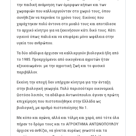
την παιδική ανάμνηση των όμορφων κήπων και των
χωραφιών που καλλιεργούνταν στο χωριό τους, όπου
συνήθιζαν να περνάνε το χρόνο τους. Εικόνες που
χαράχτηκαν πολύ έντονα στο μυαλό τους και αποτέλεσε
το αρχικό κίνητρο για να ξεκινήσουν κάτι δικό τους. Κάτι
υγιεινό όπως παλιά και να επιφέρει μόνο ωφέλεια στην
υγεία του ανθρώπου.
Τα δύο αδέλφια άρχισαν να καλλιεργούν βιολογικά ήδη από
το 1985. Προερχόμενοι από οικογένεια αγροτών ήταν
εξοικειωμένοι με την αγροτική ζωή και το φυσικό
περιβάλλον.
Εκείνη την εποχή δεν υπήρχαν κίνητρα για την ένταξη
στην βιολογική γεωργία. Πολύ περισσότερο οικονομικά.
Ωστόσο λοιπόν, τα αδέλφια Αντωνόπουλοι έγιναν η πρώτη
επιχείρηση που πιστοποιήθηκε στην Ελλάδα ως
βιολογική, με αριθμό πιστοποίησης Νο 1.
Με κόπο και αγώνα, αλλά και τόλμη και χαρά, από τότε όλα
πήραν το δρόμο τους και το ΑΓΡΟΚΤΗΜΑ ΑΝΤΩΝΟΠΟΥΛΟΥ
άρχισε να ανθίζει, να γίνεται ευρέως γνωστό και τα