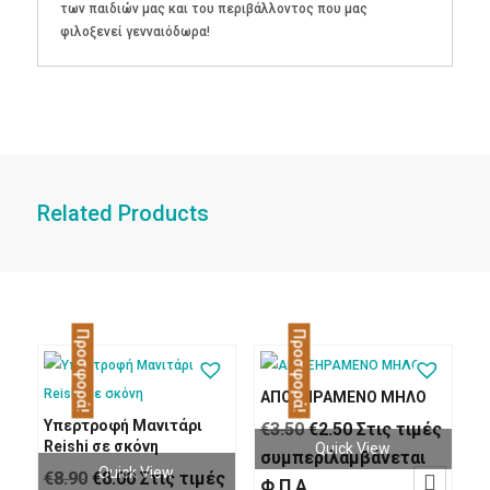
των παιδιών μας και του περιβάλλοντος που μας
φιλοξενεί γενναιόδωρα!
Related Products
Προσφορά!
Προσφορά!
ΑΠΟΞΗΡΑΜΕΝΟ ΜΗΛΟ
Υπερτροφή Μανιτάρι
Original
Η
€
3.50
€
2.50
Στις τιμές
Reishi σε σκόνη
Quick View
price
τρέχουσα
συμπεριλαμβάνεται
Quick View
Original
Η
€
8.90
€
8.00
Στις τιμές

was:
τιμή
Φ.Π.Α