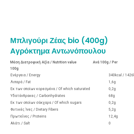
Μπλιγούρι Ζέας bio (400g)
Aγρόκτημα Αντωνόπουλου
Μέση Διατροφική Αξία / Νutrition value Ανά 100g / Per
100g
Ενέργεια / Energy
340kcal / 1426
Λιπαρά / Fat
1,6g
Εκ των οποίων κορεσμένα / Of which saturated
0,2g
Υδατάνθρακες / Carbonhydrates
68g
Εκ των οποίων σάκχαρα / Of which sugars
0,2g
Φυτικές Ίνες / Dietary Fibers
5,2g
Πρωτεΐνες / Proteins
12,4g
Αλάτι / Salt
0