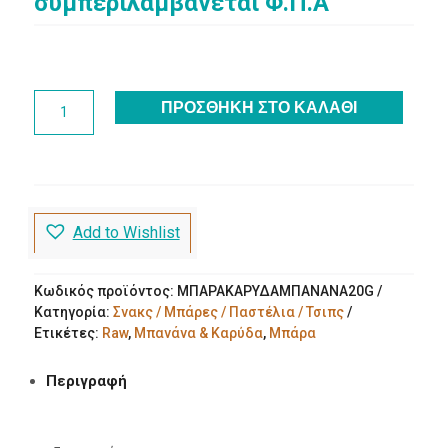
price
τρέχουσα
συμπεριλαμβάνεται Φ.Π.Α
was:
τιμή
€1.70.
είναι:
€1.50.
Μπάρα
ΠΡΟΣΘΉΚΗ ΣΤΟ ΚΑΛΆΘΙ
Ενέργειας
Raw
με
Μπανάνα
&
Καρύδα
Add to Wishlist
50g
Bombus
ποσότητα
Κωδικός προϊόντος:
ΜΠΑΡΑΚΑΡΥΔΑΜΠΑΝΑΝΑ20G
Κατηγορία:
Σνακς / Μπάρες / Παστέλια / Τσιπς
Ετικέτες:
Raw
,
Μπανάνα & Καρύδα
,
Μπάρα
Περιγραφή