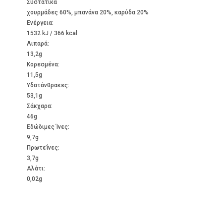
Συστατικά
χουρμάδες 60%, μπανάνα 20%, καρύδα 20%
Ενέργεια:
1532 kJ / 366 kcal
Λιπαρά:
13,2g
Kορεσμένα:
11,5g
Υδατάνθρακες:
53,1g
Σάκχαρα:
46g
Εδώδιμες Ίνες:
9,7g
Πρωτεΐνες:
3,7g
Αλάτι:
0,02g