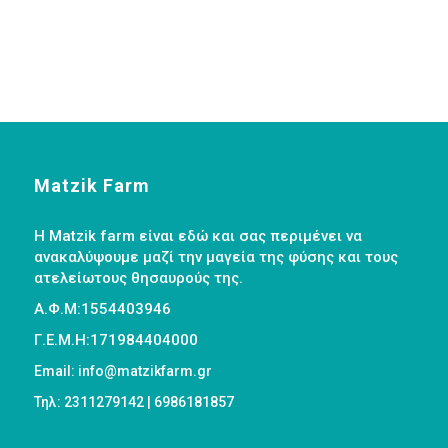
was:
τιμή
€2.50.
είναι:
€2.20.
Matzik Farm
Η Matzik farm είναι εδώ και σας περιμένει να
ανακαλύψουμε μαζί την μαγεία της φύσης και τους
ατελείωτους θησαυρούς της.
Α.Φ.Μ:1554403946
Γ.Ε.Μ.Η:171984404000
Email: info@matzikfarm.gr
Τηλ: 2311279142 | 6986181857