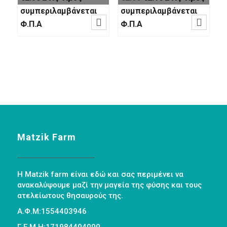
price
τρέχουσα
συμπεριλαμβάνεται
συμπεριλαμβάνεται


was:
τιμή
Φ.Π.Α
Φ.Π.Α
€2.60.
είναι:
€2.10.
Matzik Farm
Η Matzik farm είναι εδώ και σας περιμένει να
ανακαλύψουμε μαζί την μαγεία της φύσης και τους
ατελείωτους θησαυρούς της.
Α.Φ.Μ:1554403946