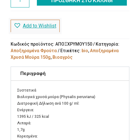
ΠΡΟΣΘΉΚΗ ΣΤΟ ΚΑΛΆΘΙ
Χρυσά
Μούρα
150g
Βιοαγρός
Add to Wishlist
Bio
ποσότητα
Κωδικός προϊόντος:
ΑΠΟΞΧΡΥΜΟΥ150
Κατηγορία:
Αποξηραμένα Φρούτα
Ετικέτες:
bio
,
Αποξηραμένα
Χρυσά Μούρα 150g
,
Βιοαγρός
Περιγραφή
Συστατικά
Βιολογικά χρυσά μούρα (Physalis peruviana)
Διατροφική Δήλωση ανά 100 g/ ml:
Ενέργεια:
1395 kJ / 325 kcal
Λιπαρά:
1,7g
Kορεσμένα: