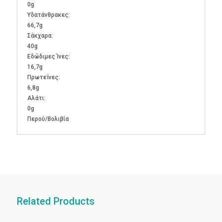
0g
Υδατάνθρακες:
66,7g
Σάκχαρα:
40g
Εδώδιμες Ίνες:
16,7g
Πρωτεΐνες:
6,8g
Αλάτι:
0g
Περού/Βολιβία
Related Products