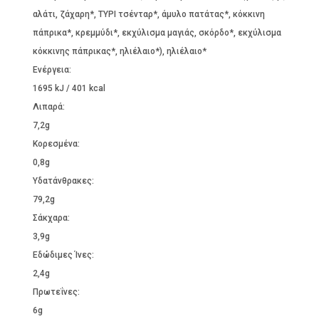
€1.40.
είναι:
αλάτι, ζάχαρη*, ΤΥΡΙ τσένταρ*, άμυλο πατάτας*, κόκκινη
€1.30.
πάπρικα*, κρεμμύδι*, εκχύλισμα μαγιάς, σκόρδο*, εκχύλισμα
κόκκινης πάπρικας*, ηλιέλαιο*), ηλιέλαιο*
Ενέργεια:
1695 kJ / 401 kcal
Λιπαρά:
7,2g
Kορεσμένα:
0,8g
Υδατάνθρακες:
79,2g
Σάκχαρα:
3,9g
Εδώδιμες Ίνες:
2,4g
Πρωτεΐνες:
6g