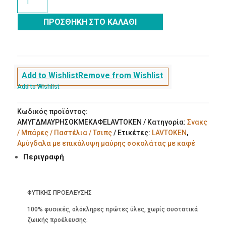
με
επικάλυψη
ΠΡΟΣΘΉΚΗ ΣΤΟ ΚΑΛΆΘΙ
μαύρης
σοκολάτας
με
καφέ
100g
Add to Wishlist
Remove from Wishlist
ποσότητα
Add to Wishlist
Κωδικός προϊόντος:
ΑΜΥΓΔΜΑΥΡΗΣΟΚΜΕΚΑΦΕLAVTOKEN
Κατηγορία:
Σνακς
/ Μπάρες / Παστέλια / Τσιπς
Ετικέτες:
LAVTOKEN
,
Αμύγδαλα με επικάλυψη μαύρης σοκολάτας με καφέ
Περιγραφή
ΦΥΤΙΚΗΣ ΠΡΟΕΛΕΥΣΗΣ
100% φυσικές, ολόκληρες πρώτες ύλες, χωρίς συστατικά
ζωικής προέλευσης.