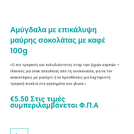
Αμύγδαλα με επικάλυψη
μαύρης σοκολάτας με καφέ
100g
«Ο πιο τραγανός και πολυδιάστατος σταρ των ξηρών καρπών —
ιδανικός για σνακ απευθείας από τη συσκευασία, για να τον
ανακατέψεις με γιαούρτι ή να προσθέσεις μια λαχταριστή
τραγανή πινελιά στα αγαπημένα σου γλυκά.»
€
5.50
Στις τιμές
συμπεριλαμβάνεται Φ.Π.Α
Αμύγδαλα