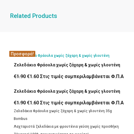
Related Products
Προσφορά!
Προσφορά!
Προσφορά!
Προσφορά!
Ζελεδάκια Φράουλα χωρίς ζάχαρη & χωρίς γλουτένη
Original
Η
€
1.90
€
1.60
Στις τιμές συμπεριλαμβάνεται Φ.Π.Α
price
τρέχουσα
Ζελεδάκια Φράουλα χωρίς ζάχαρη & χωρίς γλουτένη
was:
τιμή
€1.90.
είναι:
Original
Η
€
1.90
€
1.60
Στις τιμές συμπεριλαμβάνεται Φ.Π.Α
€1.60.
price
τρέχουσα
Ζελεδάκια Φράουλα χωρίς ζάχαρη & χωρίς γλουτένη 35g
was:
τιμή
Bombus
€1.90.
είναι:
Λαχταριστά ζελεδάκια με φρουτένια γεύση χωρίς προσθήκη
€1.60.