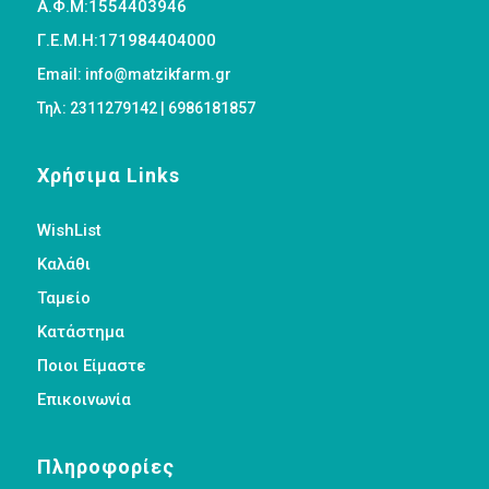
Α.Φ.Μ:1554403946
Γ.Ε.Μ.Η:171984404000
Email: info@matzikfarm.gr
Τηλ: 2311279142 | 6986181857
Χρήσιμα Links
WishList
Καλάθι
Ταμείο
Κατάστημα
Ποιοι Είμαστε
Επικοινωνία
Πληροφορίες