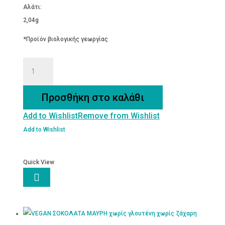
Αλάτι:
2,04g
*Προϊόν βιολογικής γεωργίας
Γαριδάκια
με
Τυρί
Προσθήκη στο καλάθι
(Tortilla)
Add to Wishlist
Remove from Wishlist
ποσότητα
Add to Wishlist
Quick View
