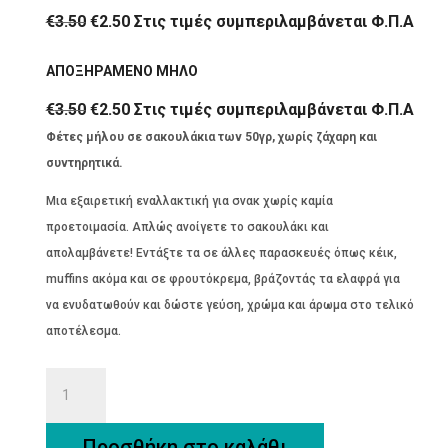
Original
Η
€
3.50
€
2.50
Στις τιμές συμπεριλαμβάνεται Φ.Π.Α
price
τρέχουσα
ΑΠΟΞΗΡΑΜΕΝΟ ΜΗΛΟ
was:
τιμή
€3.50.
είναι:
Original
Η
€
3.50
€
2.50
Στις τιμές συμπεριλαμβάνεται Φ.Π.Α
€2.50.
price
τρέχουσα
Φέτες μήλου σε σακουλάκια των 50γρ, χωρίς ζάχαρη και
was:
τιμή
συντηρητικά.
€3.50.
είναι:
Μια εξαιρετική εναλλακτική για σνακ χωρίς καμία
€2.50.
προετοιμασία. Απλώς ανοίγετε το σακουλάκι και
απολαμβάνετε! Εντάξτε τα σε άλλες παρασκευές όπως κέικ,
muffins ακόμα και σε φρουτόκρεμα, βράζοντάς τα ελαφρά για
να ενυδατωθούν και δώστε γεύση, χρώμα και άρωμα στο τελικό
αποτέλεσμα.
ΑΠΟΞΗΡΑΜΕΝΟ
ΜΗΛΟ
ποσότητα
Προσθήκη στο καλάθι