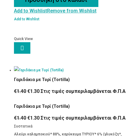
Add to Wishlist
Remove from Wishlist
Add to Wishlist
Quick View

Γαριδάκια με Τυρί (Tortilla)
Original
Η
€
1.40
€
1.30
Στις τιμές συμπεριλαμβάνεται Φ.Π.Α
price
τρέχουσα
Γαριδάκια με Τυρί (Tortilla)
was:
τιμή
€1.40.
είναι:
Original
Η
€
1.40
€
1.30
Στις τιμές συμπεριλαμβάνεται Φ.Π.Α
€1.30.
price
τρέχουσα
Συστατικά
was:
τιμή
Αλεύρι καλαμποκιού* 88%, καρύκευμα ΤΥΡΙΟΥ* 6% (γλυκόζη*,