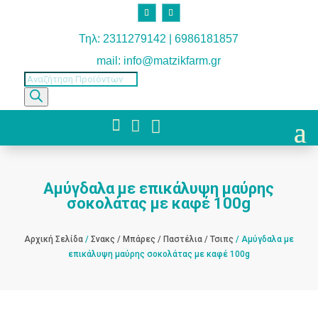
Τηλ: 2311279142 | 6986181857
mail: info@matzikfarm.gr
Products
search



Αμύγδαλα με επικάλυψη μαύρης
σοκολάτας με καφέ 100g
Αρχική Σελίδα
/
Σνακς / Μπάρες / Παστέλια / Τσιπς
/ Αμύγδαλα με
επικάλυψη μαύρης σοκολάτας με καφέ 100g