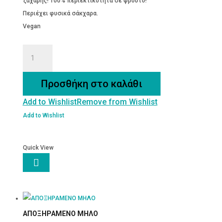
ζάχαρης! 100% περιεκτικότητα σε φρούτο!
Περιέχει φυσικά σάκχαρα.
Vegan
Ζελεδάκια
Φράουλα
χωρίς
Προσθήκη στο καλάθι
ζάχαρη
Add to Wishlist
Remove from Wishlist
&
χωρίς
Add to Wishlist
γλουτένη
ποσότητα
Quick View

ΑΠΟΞΗΡΑΜΕΝΟ ΜΗΛΟ