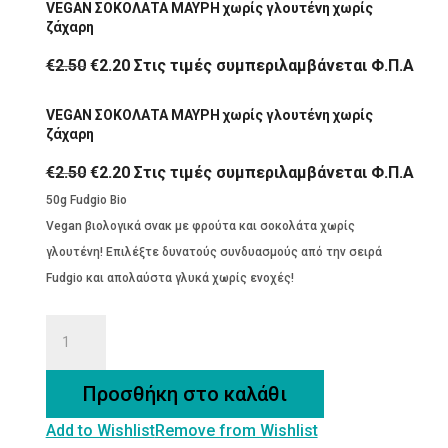
VEGAN ΣΟΚΟΛΑΤΑ ΜΑΥΡΗ χωρίς γλουτένη χωρίς
ζάχαρη
Original
Η
€
2.50
€
2.20
Στις τιμές συμπεριλαμβάνεται Φ.Π.Α
price
τρέχουσα
VEGAN ΣΟΚΟΛΑΤΑ ΜΑΥΡΗ χωρίς γλουτένη χωρίς
was:
τιμή
ζάχαρη
€2.50.
είναι:
€2.20.
Original
Η
€
2.50
€
2.20
Στις τιμές συμπεριλαμβάνεται Φ.Π.Α
price
τρέχουσα
50g Fudgio Bio
was:
τιμή
Vegan βιολογικά σνακ με φρούτα και σοκολάτα χωρίς
€2.50.
είναι:
γλουτένη! Επιλέξτε δυνατούς συνδυασμούς από την σειρά
€2.20.
Fudgio και απολαύστα γλυκά χωρίς ενοχές!
VEGAN
ΣΟΚΟΛΑΤΑ
ΜΑΥΡΗ
Προσθήκη στο καλάθι
χωρίς
Add to Wishlist
Remove from Wishlist
γλουτένη