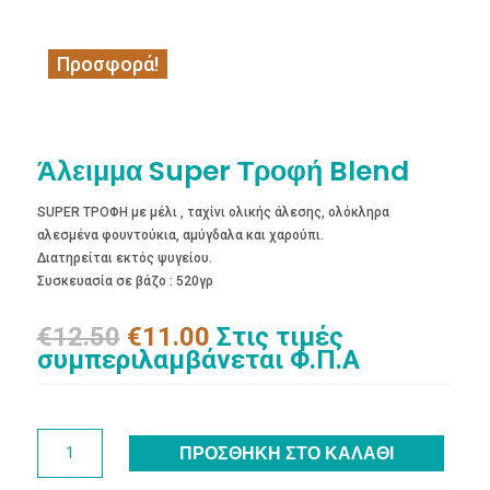
Προσφορά!
Άλειμμα Super Τροφή Blend
SUPER ΤΡΟΦΗ με μέλι , ταχίνι ολικής άλεσης, ολόκληρα
αλεσμένα φουντούκια, αμύγδαλα και χαρούπι.
Διατηρείται εκτός ψυγείου.
Συσκευασία σε βάζο : 520γρ
Original
Η
€
12.50
€
11.00
Στις τιμές
price
τρέχουσα
συμπεριλαμβάνεται Φ.Π.Α
was:
τιμή
€12.50.
είναι:
€11.00.
Άλειμμα
ΠΡΟΣΘΉΚΗ ΣΤΟ ΚΑΛΆΘΙ
Super
Τροφή