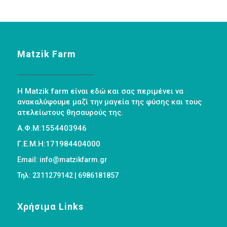
Matzik Farm
Η Matzik farm είναι εδώ και σας περιμένει να
ανακαλύψουμε μαζί την μαγεία της φύσης και τους
ατελείωτους θησαυρούς της.
Α.Φ.Μ:1554403946
Γ.Ε.Μ.Η:171984404000
Email: info@matzikfarm.gr
Τηλ: 2311279142 | 6986181857
Χρήσιμα Links