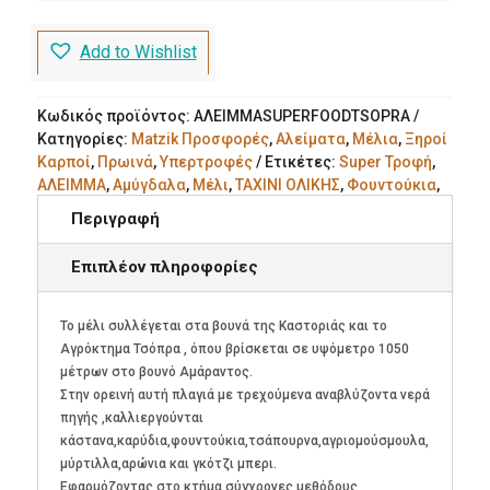
Blend
ποσότητα
Add to Wishlist
Κωδικός προϊόντος:
ΑΛΕΙΜΜΑSUPERFOODTSOPRA
Κατηγορίες:
Matzik Προσφορές
,
Αλείματα
,
Μέλια
,
Ξηροί
Καρποί
,
Πρωινά
,
Υπερτροφές
Ετικέτες:
Super Τροφή
,
ΑΛΕΙΜΜΑ
,
Αμύγδαλα
,
Μέλι
,
ΤΑΧΙΝΙ ΟΛΙΚΗΣ
,
Φουντούκια
,
ΧΑΡΟΥΠΙ
Περιγραφή
Επιπλέον πληροφορίες
Το μέλι συλλέγεται στα βουνά της Καστοριάς και το
Αγρόκτημα Τσόπρα , όπου βρίσκεται σε υψόμετρο 1050
μέτρων στο βουνό Αμάραντος.
Στην ορεινή αυτή πλαγιά με τρεχούμενα αναβλύζοντα νερά
πηγής ,καλλιεργούνται
κάστανα,καρύδια,φουντούκια,τσάπουρνα,αγριομούσμουλα,
μύρτιλλα,αρώνια και γκότζι μπερι.
Εφαρμόζοντας στο κτήμα σύγχρονες μεθόδους