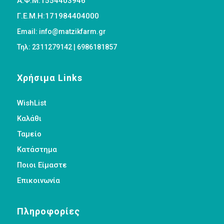
Α.Φ.Μ:1554403946
Γ.Ε.Μ.Η:171984404000
Email: info@matzikfarm.gr
Τηλ: 2311279142 | 6986181857
Χρήσιμα Links
WishList
Καλάθι
Ταμείο
Κατάστημα
Ποιοι Είμαστε
Επικοινωνία
Πληροφορίες