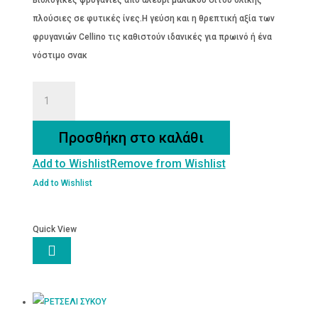
€4.10.
είναι:
πλούσιες σε φυτικές ίνες.Η γεύση και η θρεπτική αξία των
€3.70.
φρυγανιών Cellino τις καθιστούν ιδανικές για πρωινό ή ένα
νόστιμο σνακ
Βιολογικές
Φρυγανιές
Ολικής
Προσθήκη στο καλάθι
Άλεσης
Add to Wishlist
Remove from Wishlist
324g
ποσότητα
Add to Wishlist
Quick View
