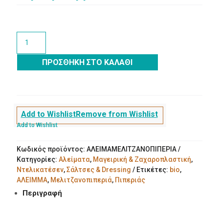
Άλειμμα
Πιπεριάς
"Μελιτζανοπιπεριά"
ΠΡΟΣΘΉΚΗ ΣΤΟ ΚΑΛΆΘΙ
260g
Ναουμίδης
Bio
Μελιτζάνα
ποσότητα
Add to Wishlist
Remove from Wishlist
Add to Wishlist
Κωδικός προϊόντος:
ΑΛΕΙΜΑΜΕΛΙΤΖΑΝΟΠΙΠΕΡΙΑ
Κατηγορίες:
Αλείματα
,
Μαγειρική & Ζαχαροπλαστική
,
Ντελικατέσεν
,
Σάλτσες & Dressing
Ετικέτες:
bio
,
ΑΛΕΙΜΜΑ
,
Μελιτζανοπιπεριά
,
Πιπεριάς
Περιγραφή