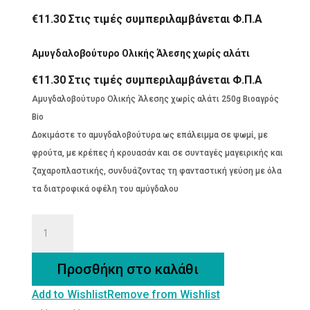
€
11.30
Στις τιμές συμπεριλαμβάνεται Φ.Π.Α
Αμυγδαλοβούτυρο Ολικής Άλεσης χωρίς αλάτι
€
11.30
Στις τιμές συμπεριλαμβάνεται Φ.Π.Α
Αμυγδαλοβούτυρο Ολικής Άλεσης χωρίς αλάτι 250g Βιοαγρός
Bio
Δοκιμάστε το αμυγδαλοβούτυρα ως επάλειμμα σε ψωμί, με
φρούτα, με κρέπες ή κρουασάν και σε συνταγές μαγειρικής και
ζαχαροπλαστικής, συνδυάζοντας τη φανταστική γεύση με όλα
τα διατροφικά οφέλη του αμύγδαλου
Αμυγδαλοβούτυρο
Ολικής
Άλεσης
Προσθήκη στο καλάθι
χωρίς
Add to Wishlist
Remove from Wishlist
αλάτι