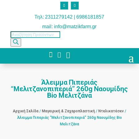
Τηλ: 2311279142 | 6986181857
mail: info@matzikfarm.gr
Products
search



Άλειμμα Πιπεριάς
“Μελιτζανοπιπεριά” 260g Ναουμίδης
Bio Μελιτζάνα
Αρχική Σελίδα
/
Μαγειρική & Ζαχαροπλαστική
/
Ντελικατέσεν
/
Άλειμμα Πιπεριάς “Μελιτζανοπιπεριά” 260g Ναουμίδης Bio
Μελιτζάνα