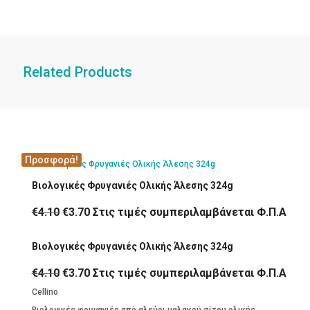
Related Products
Προσφορά!
Βιολογικές Φρυγανιές Ολικής Άλεσης 324g
Original
Η
€
4.10
€
3.70
Στις τιμές συμπεριλαμβάνεται Φ.Π.Α
price
τρέχουσα
Βιολογικές Φρυγανιές Ολικής Άλεσης 324g
was:
τιμή
€4.10.
είναι:
Original
Η
€
4.10
€
3.70
Στις τιμές συμπεριλαμβάνεται Φ.Π.Α
€3.70.
price
τρέχουσα
Cellino
was:
τιμή
Βιολογικές φρυγανιές από αλεύρι μαλακού σίτου ολικής