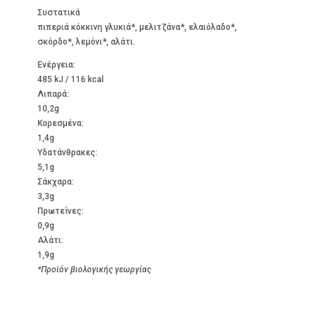
Συστατικά
πιπεριά κόκκινη γλυκιά*, μελιτζάνα*, ελαιόλαδο*,
σκόρδο*, λεμόνι*, αλάτι.
Ενέργεια:
485 kJ / 116 kcal
Λιπαρά:
10,2g
Kορεσμένα:
1,4g
Υδατάνθρακες:
5,1g
Σάκχαρα:
3,3g
Πρωτεΐνες:
0,9g
Αλάτι:
1,9g
*Προϊόν βιολογικής γεωργίας