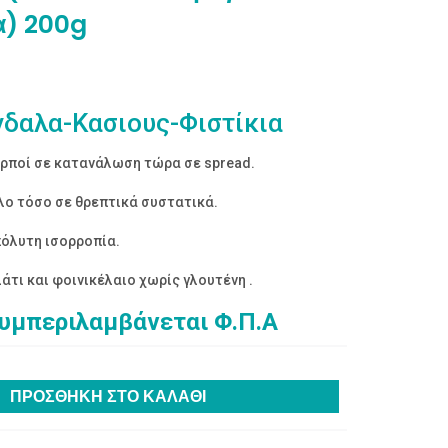
α) 200g
δαλα-Κασιους-Φιστίκια
αρποί σε κατανάλωση τώρα σε spread.
λο τόσο σε θρεπτικά συστατικά.
πόλυτη ισορροπία.
άτι και φοινικέλαιο χωρίς γλουτένη .
συμπεριλαμβάνεται Φ.Π.Α
ΠΡΟΣΘΉΚΗ ΣΤΟ ΚΑΛΆΘΙ