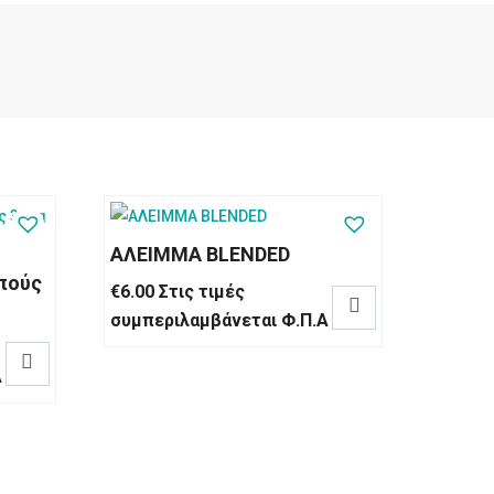
ΑΛΕΙΜΜΑ BLENDED
πούς
€
6.00
Στις τιμές

συμπεριλαμβάνεται Φ.Π.Α

Α