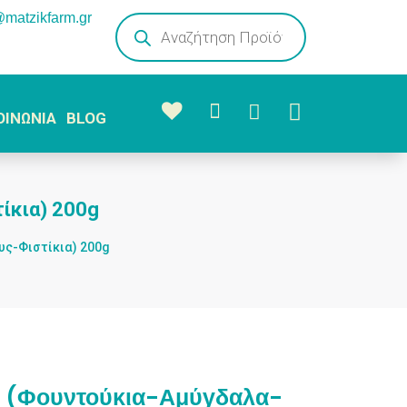
@matzikfarm.gr
Products
search



ΟΙΝΩΝΙΑ
BLOG
ίκια) 200g
υς-Φιστίκια) 200g
d (Φουντούκια-Αμύγδαλα-