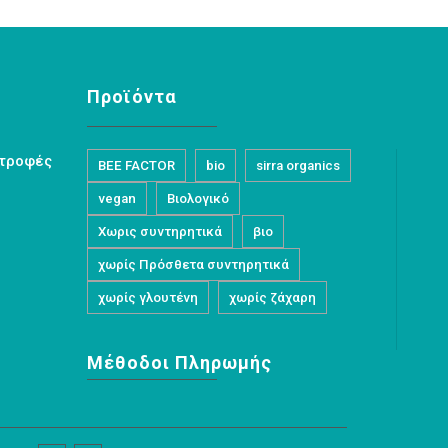
Προϊόντα
στροφές
BEE FACTOR
bio
sirra organics
vegan
Βιολογικό
Χωρις συντηρητικά
βιο
χωρίς Πρόσθετα συντηρητικά
χωρίς γλουτένη
χωρίς ζάχαρη
Μέθοδοι Πληρωμής