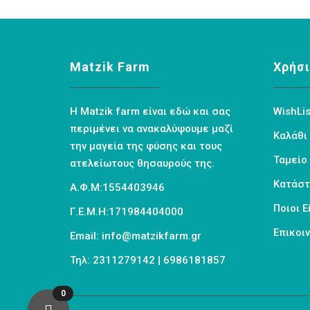
Matzik Farm
Χρήσι
Η Matzik farm είναι εδώ και σας
WishLis
περιμένει να ανακαλύψουμε μαζί
Καλάθι
την μαγεία της φύσης και τους
Ταμείο
ατελείωτους θησαυρούς της.
Κατάσ
Α.Φ.Μ:1554403946
Ποιοι 
Γ.Ε.Μ.Η:171984404000
Επικοι
Email: info@matzikfarm.gr
Τηλ: 2311279142 | 6986181857
0