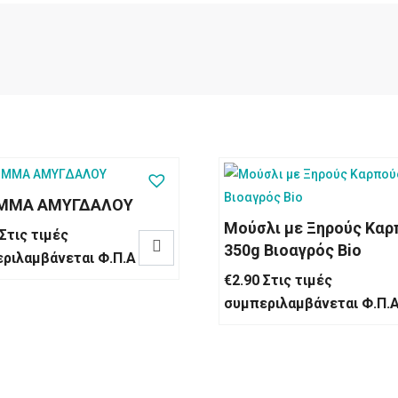
ΙΜΜΑ ΑΜΥΓΔΑΛΟΥ
Μούσλι με Ξηρούς Καρ
Στις τιμές

350g Βιοαγρός Bio
ριλαμβάνεται Φ.Π.Α
€
2.90
Στις τιμές
συμπεριλαμβάνεται Φ.Π.