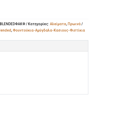
BLENDEDΦΑΚΦ
Κατηγορίες:
Αλείματα
,
Πρωινά
lended
,
Φουντούκια-Αμύγδαλα-Κασιους-Φιστίκια