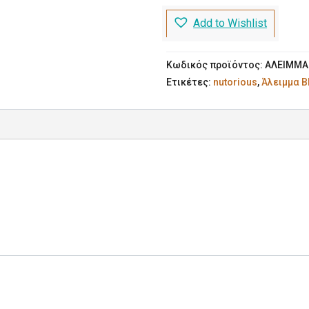
Αμύγδαλα-
Add to Wishlist
Κασιους-
Φιστίκια)
200g
Κωδικός προϊόντος:
ΑΛΕΙΜΜΑ
ποσότητα
Ετικέτες:
nutorious
,
Άλειμμα B