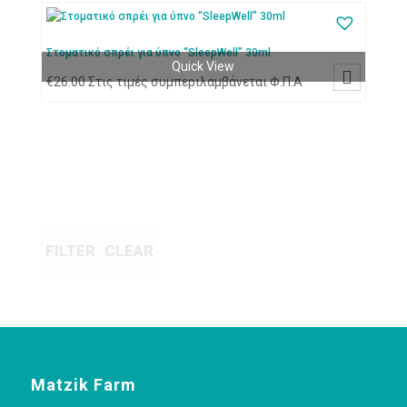
Στοματικό σπρέι για ύπνο “SleepWell” 30ml
Quick View

€
26.00
Στις τιμές συμπεριλαμβάνεται Φ.Π.Α
FILTER
CLEAR
Matzik Farm