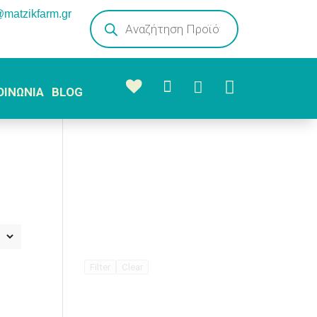
@matzikfarm.gr
Products
search



ΟΙΝΩΝΙΑ
BLOG
Filter
Clear