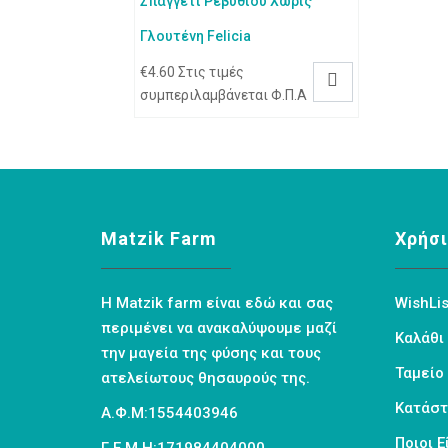
Σπαγγέτι Ρεβυθιού Χωρίς
Γλουτένη Felicia
€
4.60
Στις τιμές

συμπεριλαμβάνεται Φ.Π.Α
Matzik Farm
Χρήσι
Η Matzik farm είναι εδώ και σας
WishLis
περιμένει να ανακαλύψουμε μαζί
Καλάθι
την μαγεία της φύσης και τους
Ταμείο
ατελείωτους θησαυρούς της.
Κατάσ
Α.Φ.Μ:1554403946
Ποιοι 
Γ.Ε.Μ.Η:171984404000