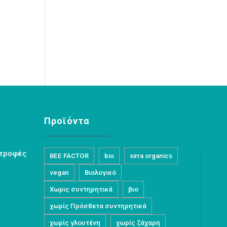
Προϊόντα
στροφές
BEE FACTOR
bio
sirra organics
vegan
Βιολογικό
Χωρις συντηρητικά
βιο
χωρίς Πρόσθετα συντηρητικά
χωρίς γλουτένη
χωρίς ζάχαρη