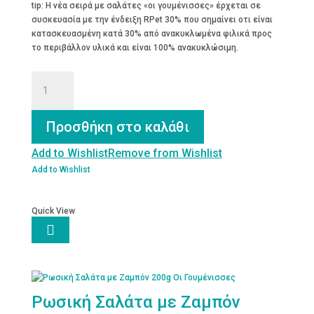
tip: Η νέα σειρά με σαλάτες «οι γουμένισσες» έρχεται σε
συσκευασία με την ένδειξη RPet 30% που σημαίνει οτι είναι
κατασκευασμένη κατά 30% από ανακυκλωμένα φιλικά προς
το περιβάλλον υλικά και είναι 100% ανακυκλώσιμη.
Πατατοσαλάτα
με
Ζαμπόν
&
Προσθήκη στο καλάθι
Μαγιονέζα
200g
Add to Wishlist
Remove from Wishlist
Οι
Add to Wishlist
Γουμένισσες
ποσότητα
Quick View

Ρωσική Σαλάτα με Ζαμπόν