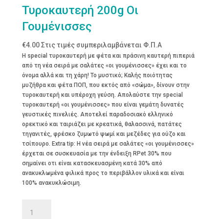
Τυροκαυτερή 200g Οι
Γουμένισσες
€
4.00
Στις τιμές συμπεριλαμβάνεται Φ.Π.Α
Η special τυροκαυτερή με φέτα και πράσινη καυτερή πιπεριά
από τη νέα σειρά με σαλάτες «οι γουμένισσες» έχει και το
όνομα αλλά και τη χάρη! Το μυστικό; Καλής ποιότητας
μυζήθρα και φέτα ΠΟΠ, που εκτός από «σώμα», δίνουν στην
τυροκαυτερή και υπέροχη γεύση. Απολαύστε την special
τυροκαυτερή «οι γουμένισσες» που είναι γεμάτη δυνατές
γευστικές πινελιές. Αποτελεί παραδοσιακό ελληνικό
ορεκτικό και ταιριάζει με κρεατικά, θαλασσινά, πατάτες
τηγανιτές, φρέσκο ζυμωτό ψωμί και μεζέδες για ούζο και
τσίπουρο. Extra tip: Η νέα σειρά με σαλάτες «οι γουμένισσες»
έρχεται σε συσκευασία με την ένδειξη RPet 30% που
σημαίνει οτι είναι κατασκευασμένη κατά 30% από
ανακυκλωμένα φιλικά προς το περιβάλλον υλικά και είναι
100% ανακυκλώσιμη.
Τυροκαυτερή
200g