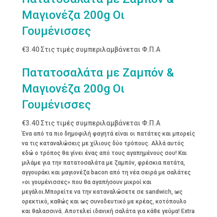
Μαγιονέζα 200g Οι
Γουμένισσες
€
3.40
Στις τιμές συμπεριλαμβάνεται Φ.Π.Α
Πατατοσαλάτα με Ζαμπόν &
Μαγιονέζα 200g Οι
Γουμένισσες
€
3.40
Στις τιμές συμπεριλαμβάνεται Φ.Π.Α
Ένα από τα πιο δημοφιλή φαγητά είναι οι πατάτες και μπορείς
να τις καταναλώσεις με χίλιους δύο τρόπους. Αλλά αυτός
εδώ ο τρόπος θα γίνει ένας από τους αγαπημένους σου! Και
μιλάμε για την πατατοσαλάτα με ζαμπόν, φρέσκια πατάτα,
αγγουράκι και μαγιονέζα bacon από τη νέα σειρά με σαλάτες
«οι γουμένισσες» που θα αγαπήσουν μικροί και
μεγάλοι.Μπορείτε να την καταναλώσετε σε sandwich, ως
ορεκτικό, καθώς και ως συνοδευτικό με κρέας, κοτόπουλο
και θαλασσινά. Αποτελεί ιδανική σαλάτα για κάθε γεύμα! Extra