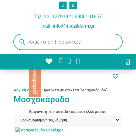
Τηλ: 2311279142 | 6986181857
mail: info@matzikfarm.gr
Products
search



Προσφορά!
Αρχική σελίδα
/ Προϊόντα με ετικέτα “Μοσχοκάρυδο”
Μοσχοκάρυδο
Εμφάνιση του μοναδικού αποτελέσματος