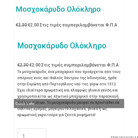
Μοσχοκάρυδο Ολόκληρο
Original
Η
€
2.30
€
2.00
Στις τιμές συμπεριλαμβάνεται Φ.Π.Α
price
τρέχουσα
was:
τιμή
Μοσχοκάρυδο Ολόκληρο
€2.30.
είναι:
€2.00.
Original
Η
€
2.30
€
2.00
Στις τιμές συμπεριλαμβάνεται Φ.Π.Α
price
τρέχουσα
Το μοσχοκάρυδο, ένα μπαχαρικό που προέρχεται από τους
σπόρους ενός αει-θαλούς δέντρου της Ινδονησίας, ήρθε
was:
τιμή
στην Ευρώπη από Πορτογάλους ναύ-τες γύρω στο 1512.
€2.30.
είναι:
Έχει ιδιαίτερα αρωματική και ελαφρώς γλυκιά γεύση και
€2.00.
χρησιμοποιείται ως εξωτικό μπαχαρικό στην παρασκευή
πολλών πιάτων. Το μοσχοκάρυδο μπορεί να προστεθεί σε
Quick View
σάλτσες κρέμας, μαγειρευτά λαχανικά, γλυκά ή ως
αρωματική γαρνιτούρα για ζεστά ροφήματα!
Μοσχοκάρυδο
Ολόκληρο