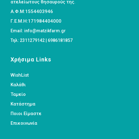
ατελείωτους θησαυρούς της.
Α.Φ.Μ:1554403946
Γ.Ε.Μ.Η:171984404000
Email: info@matzikfarm.gr
Τηλ: 2311279142 | 6986181857
Χρήσιμα Links
WishList
Καλάθι
Ταμείο
Κατάστημα
Ποιοι Είμαστε
Επικοινωνία