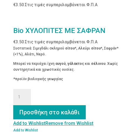
€
3.50
Στις τιμές συμπεριλαμβάνεται Φ.Π.Α
Bio ΧΥΛΟΠΙΤΕΣ ΜΕ ΣΑΦΡΑΝ
€
3.50
Στις τιμές συμπεριλαμβάνεται Φ.Π.Α
Συστατικά: Σιμιγδάλι σκληρού
σίτου*,
Αλεύρι
σίτου*,
Σαφράν*
(<1%), Αλάτι, Νερό.
Μπορεί να περιέχει ίχνη
αυγού
,
γάλακτος
και
σέλινου
. Χωρίς
συντηρητικά και χρωστικές ουσίες.
*προϊόν βιολογικής γεωργίας
Bio
ΧΥΛΟΠΙΤΕΣ
ΜΕ
ΣΑΦΡΑΝ
Προσθήκη στο καλάθι
ποσότητα
Add to Wishlist
Remove from Wishlist
Add to Wishlist