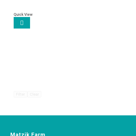
Quick View

Filter
Clear
Matzik Farm