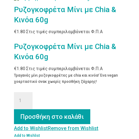
Ρυζογκοφρέτα Μίνι με Chia &
Κινόα 60g
€
1.80
Στις τιμές συμπεριλαμβάνεται Φ.Π.Α
Ρυζογκοφρέτα Μίνι με Chia &
Κινόα 60g
€
1.80
Στις τιμές συμπεριλαμβάνεται Φ.Π.Α
Τραγανές μίνι ρυζογκοφρέτες με chia και κινόα! Ένα vegan
χοερταστικό σνακ χωερίς προσθήκη ζάχαρης!
Ρυζογκοφρέτα
Μίνι
με
Chia
Προσθήκη στο καλάθι
&
Κινόα
Add to Wishlist
Remove from Wishlist
60g
Add to Wishlist
ποσότητα