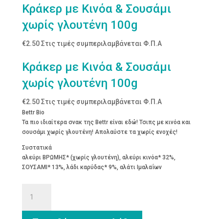
Κράκερ με Κινόα & Σουσάμι
χωρίς γλουτένη 100g
€
2.50
Στις τιμές συμπεριλαμβάνεται Φ.Π.Α
Κράκερ με Κινόα & Σουσάμι
χωρίς γλουτένη 100g
€
2.50
Στις τιμές συμπεριλαμβάνεται Φ.Π.Α
Bettr Bio
Τα πιο ιδιαίτερα σνακ της Bettr είναι εδώ! Τσιπς με κινόα και
σουσάμι χωρίς γλουτένη! Απολαύστε τα χωρίς ενοχές!
Συστατικά
αλεύρι ΒΡΩΜΗΣ* (χωρίς γλουτένη), αλεύρι κινόα* 32%,
ΣΟΥΣΑΜΙ* 13%, λάδι καρύδας* 9%, αλάτι Ιμαλαΐων
Κράκερ
με
Κινόα
&