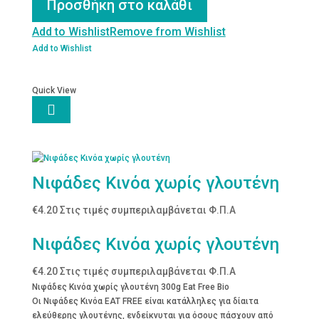
Προσθήκη στο καλάθι
Σουσάμι
χωρίς
Add to Wishlist
Remove from Wishlist
γλουτένη
Add to Wishlist
100g
ποσότητα
Quick View

Νιφάδες Κινόα χωρίς γλουτένη
€
4.20
Στις τιμές συμπεριλαμβάνεται Φ.Π.Α
Νιφάδες Κινόα χωρίς γλουτένη
€
4.20
Στις τιμές συμπεριλαμβάνεται Φ.Π.Α
Νιφάδες Κινόα χωρίς γλουτένη 300g Eat Free Bio
Οι Νιφάδες Κινόα EAT FREE είναι κατάλληλες για δίαιτα
ελεύθερης γλουτένης, ενδείκνυται για όσους πάσχουν από