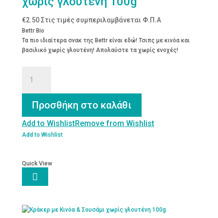
χωρίς γλουτένη 100g
€
2.50
Στις τιμές συμπεριλαμβάνεται Φ.Π.Α
Bettr Bio
Τα πιο ιδιαίτερα σνακ της Bettr είναι εδώ! Τσιπς με κινόα και
βασιλικό χωρίς γλουτένη! Απολαύστε τα χωρίς ενοχές!
Κράκερ
με
Κινόα
&
Προσθήκη στο καλάθι
Βασιλικό
χωρίς
Add to Wishlist
Remove from Wishlist
γλουτένη
Add to Wishlist
100g
ποσότητα
Quick View
