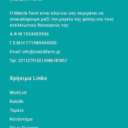
Η Matzik farm είναι εδώ και σας περιμένει να
ανακαλύψουμε μαζί την μαγεία της φύσης και τους
ατελείωτους θησαυρούς της.
Α.Φ.Μ:1554403946
Γ.Ε.Μ.Η:171984404000
Email: info@matzikfarm.gr
Τηλ: 2311279142 | 6986181857
Χρήσιμα Links
WishList
Καλάθι
Ταμείο
Κατάστημα
Ποιοι Είμαστε