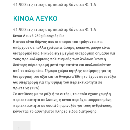
€
1.90
Στις τιμές συμπεριλαμβάνεται Φ.Π.Α
ΚΙΝΟΑ ΛΕΥΚΟ
€
1.90
Στις τιμές συμπεριλαμβάνεται Φ.Π.Α
Κινόα Λευκό 250g Βιοαγρός Bio
Η κινόα είναι θάμνος που οι σπόροι του τρώγονται και
υπάρχουν σε πολλά χρώματα: άσπρο, κόκκινο, μαύρο είναι
διατροφικά ίδιο. Η κινόα είχε μεγάλη διατροφική σημασία για
τους προ-Κολόμβιους πολιτισμούς των Άνδεων. Ήταν η
δεύτερη κύρια τροφή μετά την πατάτα και ακολουθούνταν
από το καλαμπόκι. Σήμερα χαίρει υψηλής εκτίμησης για τη
διατροφική του αξία και τα Ηνωμένα Έθνη το έχουν κατατάξει
ως υπερτροφή για την υψηλή του περιεκτικότητα σε
πρωτεΐνη (13%).
Σε αντίθεση με το ρύζι ή το σιτάρι, τα οποία έχουν χαμηλή
περιεκτικότητα σε λυσίνη, η κινόα περιέχει ισορροπημένη
περιεκτικότητα σε ουσιώδη αμινοξέα για τους ανθρώπους,
κάνοντας το ασυνήθιστα πλήρες είδος διατροφής.
ΚΙΝΟΑ
ΛΕΥΚΟ