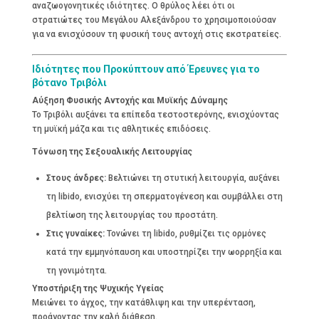
αναζωογονητικές ιδιότητες. Ο θρύλος λέει ότι οι
στρατιώτες του Μεγάλου Αλεξάνδρου το χρησιμοποιούσαν
για να ενισχύσουν τη φυσική τους αντοχή στις εκστρατείες.
Ιδιότητες που Προκύπτουν από Έρευνες για το
βότανο Τριβόλι
Αύξηση Φυσικής Αντοχής και Μυϊκής Δύναμης
Το Τριβόλι αυξάνει τα επίπεδα τεστοστερόνης, ενισχύοντας
τη μυϊκή μάζα και τις αθλητικές επιδόσεις.
Τόνωση της Σεξουαλικής Λειτουργίας
Στους άνδρες:
Βελτιώνει τη στυτική λειτουργία, αυξάνει
τη libido, ενισχύει τη σπερματογένεση και συμβάλλει στη
βελτίωση της λειτουργίας του προστάτη.
Στις γυναίκες:
Τονώνει τη libido, ρυθμίζει τις ορμόνες
κατά την εμμηνόπαυση και υποστηρίζει την ωορρηξία και
τη γονιμότητα.
Υποστήριξη της Ψυχικής Υγείας
Μειώνει το άγχος, την κατάθλιψη και την υπερένταση,
προάγοντας την καλή διάθεση.