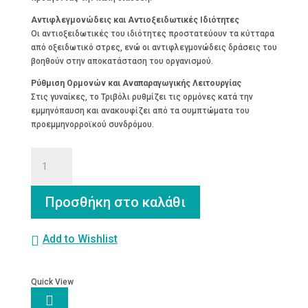
Αντιφλεγμονώδεις και Αντιοξειδωτικές Ιδιότητες
Οι αντιοξειδωτικές του ιδιότητες προστατεύουν τα κύτταρα
από οξειδωτικό στρες, ενώ οι αντιφλεγμονώδεις δράσεις του
βοηθούν στην αποκατάσταση του οργανισμού.
Ρύθμιση Ορμονών και Αναπαραγωγικής Λειτουργίας
Στις γυναίκες, το Τριβόλι ρυθμίζει τις ορμόνες κατά την
εμμηνόπαυση και ανακουφίζει από τα συμπτώματα του
προεμμηνορροϊκού συνδρόμου.
Κάψουλες
Τριβόλι
(Πεντάξυλο)
70
Προσθήκη στο καλάθι
τεμάχια
600mg
ποσότητα
Add to Wishlist
Quick View
