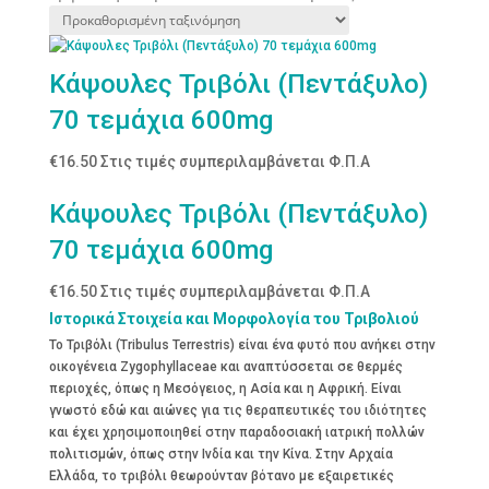
Κάψουλες Τριβόλι (Πεντάξυλο)
70 τεμάχια 600mg
€
16.50
Στις τιμές συμπεριλαμβάνεται Φ.Π.Α
Κάψουλες Τριβόλι (Πεντάξυλο)
70 τεμάχια 600mg
€
16.50
Στις τιμές συμπεριλαμβάνεται Φ.Π.Α
Ιστορικά Στοιχεία και Μορφολογία του Τριβολιού
Το Τριβόλι (Tribulus Terrestris) είναι ένα φυτό που ανήκει στην
οικογένεια Zygophyllaceae και αναπτύσσεται σε θερμές
περιοχές, όπως η Μεσόγειος, η Ασία και η Αφρική. Είναι
γνωστό εδώ και αιώνες για τις θεραπευτικές του ιδιότητες
και έχει χρησιμοποιηθεί στην παραδοσιακή ιατρική πολλών
πολιτισμών, όπως στην Ινδία και την Κίνα. Στην Αρχαία
Ελλάδα, το τριβόλι θεωρούνταν βότανο με εξαιρετικές