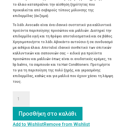
το έλαιο καταπραΰνει την αίσθηση ξηρότητας που
προκαλείται από σοβαρούς τύπους μόλυνσης της
επιδερμίδας (έκζεμα).
Το λάδι Avocado είναι ένα ιδανικό συστατικό για καλλυντικά
προϊόντα περιποίησης προσώπου και μαλλιών. Διατηρεί την
επιδερμίδα υγιή και τη θρέφει αποτελεσματικά και σε βάθος.
Χρησιμοποιήστε το λάδι Αβοκάντο αυτούσιο ή σε συνδυασμό
με αιθέρια έλαια. Αποτελεί ιδανικό συνθετικό των σπιτικών
καλλυντικών και σαπουνιών σας – ειδικά για προϊόντα
προσώπου και μαλλιών όπως είναι οι ενυδατικές κρέμες, τα
lip balms, τα σαμπουάν και τα Hair Conditioners. Προτιμήστε
το για τη περιποίηση της πολύ ξηρής, και γερασμένης
επιδερμίδας, καθώς και για μαλλιά που έχουν χάσει τη λάμψη
τους.
ΑΒΟΚΑΝΤΟ
ΛΑΔΙ
ποσότητα
Προσθήκη στο καλάθι
Add to Wishlist
Remove from Wishlist