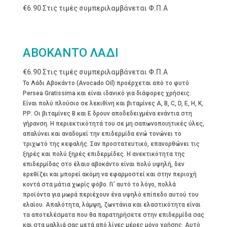
€
6.90
Στις τιμές συμπεριλαμβάνεται Φ.Π.Α
ΑΒΟΚΑΝΤΟ ΛΑΔΙ
€
6.90
Στις τιμές συμπεριλαμβάνεται Φ.Π.Α
Το Λάδι Αβοκάντο (Αvocado Oil) προέρχεται από το φυτό
Persea Gratissima και είναι ιδανικό για διάφορες χρήσεις.
Είναι πολύ πλούσιο σε λεκιθίνη και βιταμίνες Α, Β, C, D, Ε, Η, Κ,
ΡΡ. Οι βιταμίνες Β και Ε δρουν αποδεδειγμένα ενάντια στη
γήρανση. Η περιεκτικότητά του σε μη σαπωνοποιητικές ύλες,
απαλύνει και αναδομεί την επιδερμίδα ενώ τονώνει το
τριχωτό της κεφαλής. Σαν προστατευτικό, επανορθώνει τις
ξηρές και πολύ ξηρές επιδερμίδες. Η ανεκτικότητα της
επιδερμίδας στο έλαιο αβοκάντο είναι πολύ υψηλή, δεν
ερεθίζει και μπορεί ακόμη να εφαρμοστεί και στην περιοχή
κοντά στα μάτια χωρίς φόβο. Γι’ αυτό το λόγο, πολλά
προϊόντα για μωρά περιέχουν ένα υψηλό επίπεδο αυτού του
ελαίου. Απαλότητα, λάμψη, ζωντάνια και ελαστικότητα είναι
τα αποτελέσματα που θα παρατηρήσετε στην επιδερμίδα σας
και στα μαλλιά σας μετά από λίγες μέρες μόνο χρήσης. Αυτό