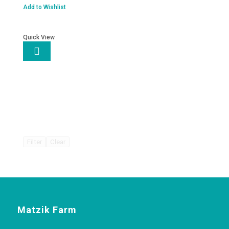
Add to Wishlist
Quick View

Filter
Clear
Matzik Farm