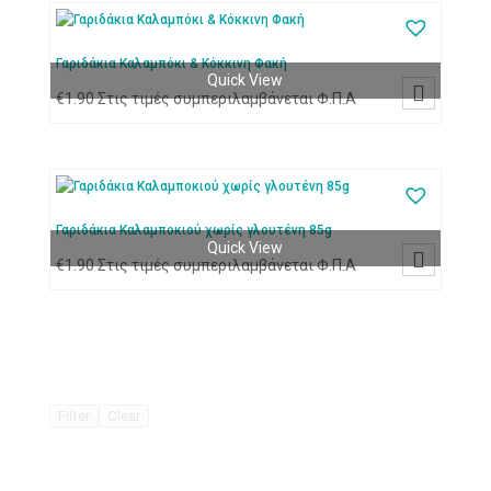
Γαριδάκια Καλαμπόκι & Κόκκινη Φακή
Quick View

€
1.90
Στις τιμές συμπεριλαμβάνεται Φ.Π.Α
Γαριδάκια Καλαμποκιού χωρίς γλουτένη 85g
Quick View

€
1.90
Στις τιμές συμπεριλαμβάνεται Φ.Π.Α
Filter
Clear