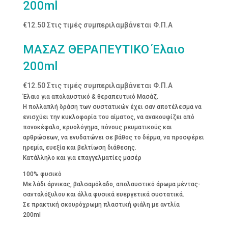
200ml
€
12.50
Στις τιμές συμπεριλαμβάνεται Φ.Π.Α
ΜΑΣΑΖ ΘΕΡΑΠΕΥΤΙΚΟ Έλαιο
200ml
€
12.50
Στις τιμές συμπεριλαμβάνεται Φ.Π.Α
Έλαιο για απολαυστικό & θεραπευτικό Μασάζ.
Η πολλαπλή δράση των συστατικών έχει σαν αποτέλεσμα να
ενισχύει την κυκλοφορία του αίματος, να ανακουφίζει από
πονοκέφαλο, κρυολόγημα, πόνους ρευματικούς και
αρθρώσεων, να ενυδατώνει σε βάθος το δέρμα, να προσφέρει
ηρεμία, ευεξία και βελτίωση διάθεσης.
Κατάλληλο και για επαγγελματίες μασέρ
100% φυσικό
Με λάδι άρνικας, βαλσαμόλαδο, απολαυστικό άρωμα μέντας-
σανταλόξυλου και άλλα φυσικά ευεργετικά συστατικά.
Σε πρακτική σκουρόχρωμη πλαστική φιάλη με αντλία
200ml