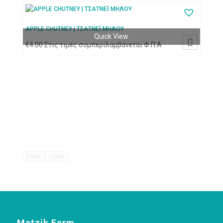
APPLE CHUTNEY | ΤΣΑΤΝΕΪ ΜΗΛΟΥ
Quick View

€
4.00
Στις τιμές συμπεριλαμβάνεται Φ.Π.Α
Filter
Clear
Matzik Farm