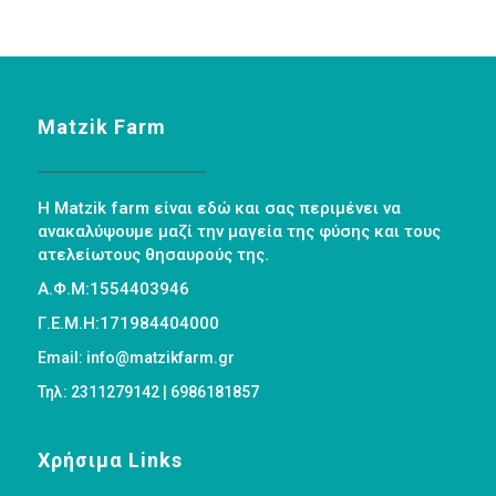
Matzik Farm
Η Matzik farm είναι εδώ και σας περιμένει να
ανακαλύψουμε μαζί την μαγεία της φύσης και τους
ατελείωτους θησαυρούς της.
Α.Φ.Μ:1554403946
Γ.Ε.Μ.Η:171984404000
Email: info@matzikfarm.gr
Τηλ: 2311279142 | 6986181857
Χρήσιμα Links