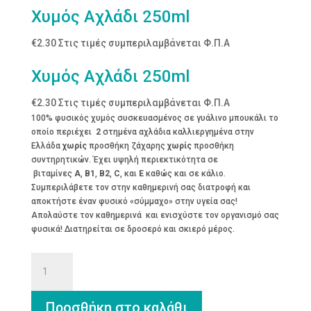
Χυμός Αχλάδι 250ml
€
2.30
Στις τιμές συμπεριλαμβάνεται Φ.Π.Α
Χυμός Αχλάδι 250ml
€
2.30
Στις τιμές συμπεριλαμβάνεται Φ.Π.Α
100% φυσικός χυμός συσκευασμένος σε γυάλινο μπουκάλι το
οποίο περιέχει
2
στημένα αχλάδια καλλιεργημένα στην
Ελλάδα
χωρίς
προσθήκη ζάχαρης
χωρίς
προσθήκη
συντηρητικών. Έχει υψηλή περιεκτικότητα σε
βιταμίνες
Α
,
Β1
,
Β2
,
C
, και
E
καθώς και σε κάλιο.
Συμπεριλάβετε τον στην καθημερινή σας διατροφή και
αποκτήστε έναν φυσικό «σύμμαχο» στην υγεία σας!
Απολαύστε τον καθημερινά και ενισχύστε τον οργανισμό σας
φυσικά! Διατηρείται σε δροσερό και σκιερό μέρος.
Χυμός
Αχλάδι
250ml
ποσότητα
Προσθήκη στο καλάθι