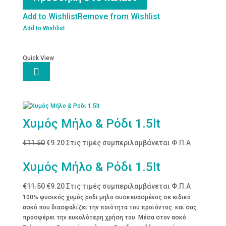
Add to Wishlist
Remove from Wishlist
Add to Wishlist
Quick View

Χυμός Μήλο & Ρόδι 1.5lt
Original
Η
€
11.50
€
9.20
Στις τιμές συμπεριλαμβάνεται Φ.Π.Α
price
τρέχουσα
Χυμός Μήλο & Ρόδι 1.5lt
was:
τιμή
€11.50.
είναι:
Original
Η
€
11.50
€
9.20
Στις τιμές συμπεριλαμβάνεται Φ.Π.Α
€9.20.
price
τρέχουσα
100% φυσικός χυμός ροδι μηλο συσκευασμένος σε ειδικό
ασκό που διασφαλίζει την ποιότητα του προϊόντος και σας
was:
τιμή
προσφέρει την ευκολότερη χρήση του. Μέσα στον ασκό
€11.50.
είναι: