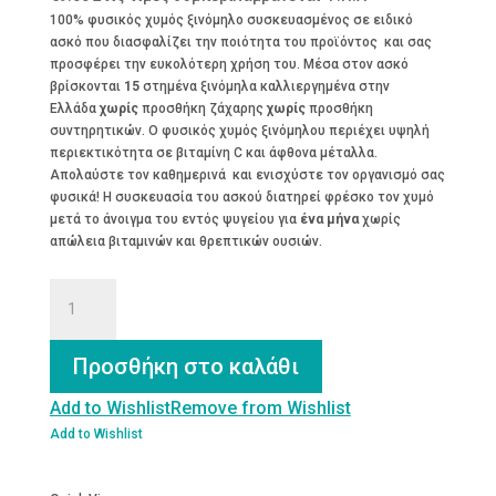
100% φυσικός χυμός ξινόμηλο συσκευασμένος σε ειδικό
ασκό που διασφαλίζει την ποιότητα του προϊόντος και σας
προσφέρει την ευκολότερη χρήση του. Μέσα στον ασκό
βρίσκονται
15
στημένα ξινόμηλα καλλιεργημένα στην
Ελλάδα
χωρίς
προσθήκη ζάχαρης
χωρίς
προσθήκη
συντηρητικών. Ο φυσικός χυμός ξινόμηλου περιέχει υψηλή
περιεκτικότητα σε βιταμίνη C και άφθονα μέταλλα.
Απολαύστε τον καθημερινά και ενισχύστε τον οργανισμό σας
φυσικά! Η συσκευασία του ασκού διατηρεί φρέσκο τον χυμό
μετά το άνοιγμα του εντός ψυγείου για
ένα μήνα
χωρίς
απώλεια βιταμινών και θρεπτικών ουσιών.
Χυμός
Ξινόμηλο
1.5lt
ποσότητα
Προσθήκη στο καλάθι
Add to Wishlist
Remove from Wishlist
Add to Wishlist