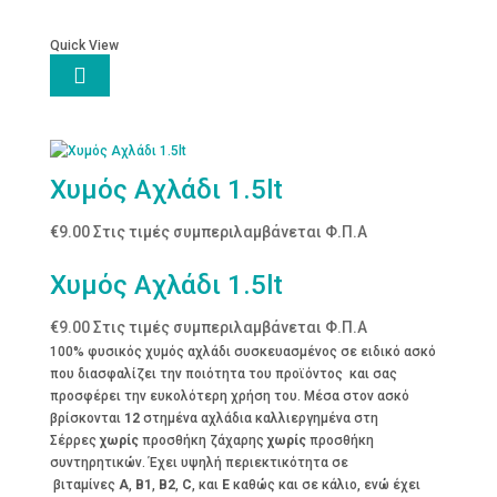
Quick View

Χυμός Αχλάδι 1.5lt
€
9.00
Στις τιμές συμπεριλαμβάνεται Φ.Π.Α
Χυμός Αχλάδι 1.5lt
€
9.00
Στις τιμές συμπεριλαμβάνεται Φ.Π.Α
100% φυσικός χυμός αχλάδι συσκευασμένος σε ειδικό ασκό
που διασφαλίζει την ποιότητα του προϊόντος και σας
προσφέρει την ευκολότερη χρήση του. Μέσα στον ασκό
βρίσκονται
12
στημένα αχλάδια καλλιεργημένα στη
Σέρρες
χωρίς
προσθήκη ζάχαρης
χωρίς
προσθήκη
συντηρητικών. Έχει υψηλή περιεκτικότητα σε
βιταμίνες
Α
,
Β1
,
Β2
,
C
, και
E
καθώς και σε κάλιο, ενώ έχει