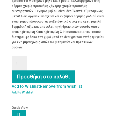
βρίσκονται 9 στημένα μηλα και 5 ροδια καλλιεργημένα στη
€9.20.
Σέρρες
χωρίς
προσθήκη ζάχαρης
χωρίς
προσθήκη
συντηρητικών. Ο χυμός μήλου είναι ένα “κοκτέιλ” βιταμινών,
μετάλλων, οργανικών οξέων και ενζύμων ο χυμός ροδιού ειναι
ενας χυμός πλουσιος αντιοξειδωτικά στοιχεία έχει χαμηλή
θερμιδική αξία και αποτελεί πηγή θρεπτικών ουσιών όπως
είναι η βιταμίνη K και η βιταμίνη C. Η συσκευασία του ασκού
διατηρεί φρέσκο τον χυμό μετά το άνοιγμα του εντός ψυγείου
για
ένα μήνα
χωρίς απώλεια βιταμινών και θρεπτικών
ουσιών.
Χυμός
Μήλο
&
Ρόδι
Προσθήκη στο καλάθι
1.5lt
ποσότητα
Add to Wishlist
Remove from Wishlist
Add to Wishlist
Quick View
