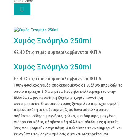
Quick View

Χυμός Ξινόμηλο 250ml
€
2.40
Στις τιμές συμπεριλαμβάνεται Φ.Π.Α
Χυμός Ξινόμηλο 250ml
€
2.40
Στις τιμές συμπεριλαμβάνεται Φ.Π.Α
100% φυσικός χυμός συσκευασμένος σε γυάλινο μπουκάλι το
οποίο περιέχει
2.5
στημένα ξινόμηλα καλλιεργημένα στην
Ελλάδα
χωρίς
προσθήκη ζάχαρης
χωρίς
προσθήκη
συντηρητικών. Ο φυσικός χυμός ξινόμηλου περιέχει υψηλή
περιεκτικότητα σε βιταμίνη C, άφθονα μέταλλα όπως
ασβέστιο, σίδηρο, μαγνήσιο, χαλκό, ψευδάργυρο, μαγγάνιο,
σίδηρο και κάλιο, φλαβονοειδή αλλά και αδιάλυτες φυτικές
ίνες που βοηθούν στην πέψη. Απολαύστε τον καθημερινά και
ενισχύστε τον οργανισμό σας φυσικά! Διατηρείται σε