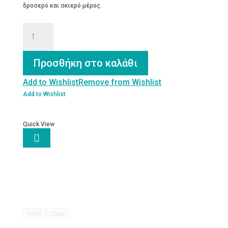
δροσερό και σκιερό μέρος.
Χυμός
Ξινόμηλο
250ml
ποσότητα
Προσθήκη στο καλάθι
Add to Wishlist
Remove from Wishlist
Add to Wishlist
Quick View

Filter
Clear