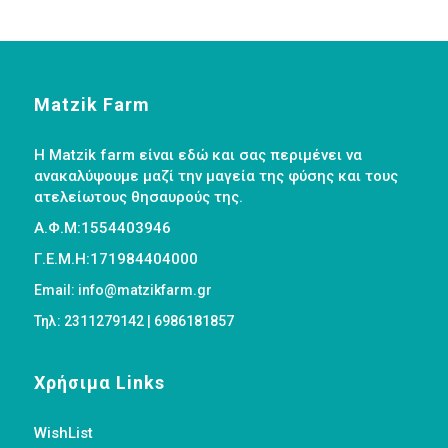
Matzik Farm
Η Matzik farm είναι εδώ και σας περιμένει να
ανακαλύψουμε μαζί την μαγεία της φύσης και τους
ατελείωτους θησαυρούς της.
Α.Φ.Μ:1554403946
Γ.Ε.Μ.Η:171984404000
Email: info@matzikfarm.gr
Τηλ: 2311279142 | 6986181857
Χρήσιμα Links
WishList