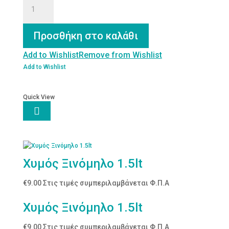
Μήλο
&
Ρόδι
Προσθήκη στο καλάθι
250ml
ποσότητα
Add to Wishlist
Remove from Wishlist
Add to Wishlist
Quick View

Χυμός Ξινόμηλο 1.5lt
€
9.00
Στις τιμές συμπεριλαμβάνεται Φ.Π.Α
Χυμός Ξινόμηλο 1.5lt
€
9.00
Στις τιμές συμπεριλαμβάνεται Φ.Π.Α